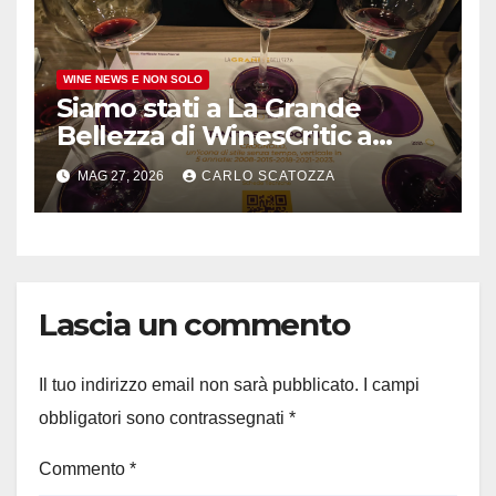
WINE NEWS E NON SOLO
Siamo stati a La Grande
Bellezza di WinesCritic a
Napoli, davvero bello e non
MAG 27, 2026
CARLO SCATOZZA
banale
Lascia un commento
Il tuo indirizzo email non sarà pubblicato.
I campi
obbligatori sono contrassegnati
*
Commento
*