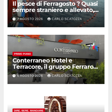
Il pesce di Ferragosto ? Quasi
sempre straniero e allevato,
in sofferenza
7 AGOSTO 2026
CARLO SCATOZZA
PRIMO PIANO
Conterraneo Hotel e
Terracore, il gruppo Ferraro
amplia l’ ospitalità e il gusto
6 AGOSTO 2026
CARLO SCATOZZA
alle porte di Caserta
DIRE, BERE, MANGIARE