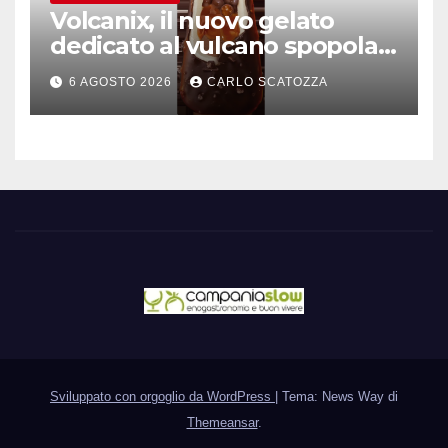
Volcanix, il nuovo gelato
dedicato al vulcano spopola,
è nato a Caivano
6 AGOSTO 2026
CARLO SCATOZZA
Sviluppato con orgoglio da WordPress
|
Tema: News Way di
Themeansar
.