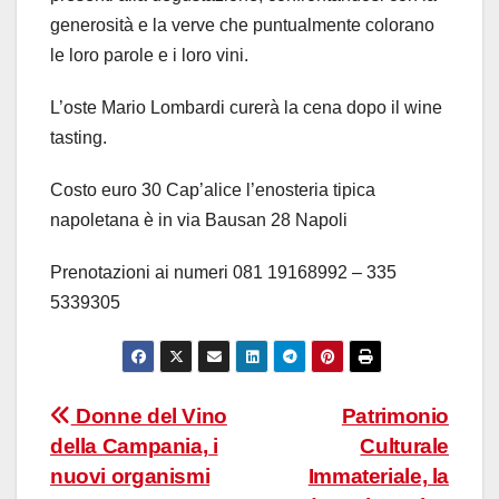
generosità e la verve che puntualmente colorano
le loro parole e i loro vini.
L’oste Mario Lombardi curerà la cena dopo il wine
tasting.
Costo euro 30 Cap’alice l’enosteria tipica
napoletana è in via Bausan 28 Napoli
Prenotazioni ai numeri 081 19168992 – 335
5339305
Navigazione
Donne del Vino
Patrimonio
della Campania, i
Culturale
articoli
nuovi organismi
Immateriale, la