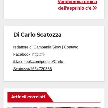
Vendemmia eroica
dell’asprinio c’è
Di
Carlo Scatozza
redattore di Campania Slow | Contatto
Facebook:
http://it-
it.facebook.com/people/Carlo-
Scatozza/1654720386
Articoli correlati