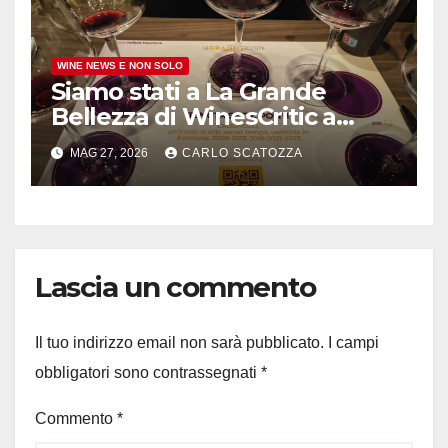
WINE NEWS E NON SOLO
Siamo stati a La Grande
Bellezza di WinesCritic a
Napoli, davvero bello e non
MAG 27, 2026
CARLO SCATOZZA
banale
Lascia un commento
Il tuo indirizzo email non sarà pubblicato.
I campi
obbligatori sono contrassegnati
*
Commento
*