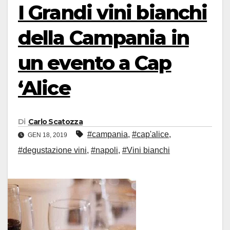
I Grandi vini bianchi
della Campania in
un evento a Cap
‘Alice
Di
Carlo Scatozza
#campania
,
#cap'alice
,
GEN 18, 2019
#degustazione vini
,
#napoli
,
#Vini bianchi