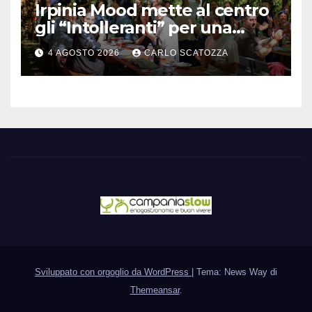
Irpinia Mood mette al centro
gli “Intolleranti” per una
rivoluzione sostenibile del
4 AGOSTO 2026
CARLO SCATOZZA
cibo
Sviluppato con orgoglio da WordPress
|
Tema: News Way di
Themeansar
.