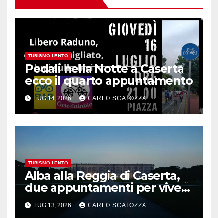
TURISMO LENTO
Pedali nella Notte a Caserta
ecco il quarto appuntamento
LUG 14, 2026
CARLO SCATOZZA
TURISMO LENTO
Alba alla Reggia di Caserta,
due appuntamenti per vivere
la magia
LUG 13, 2026
CARLO SCATOZZA