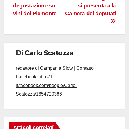
degustazione sui
si presenta alla
articoli
vini del Piemonte
Camera dei deputati
Di
Carlo Scatozza
redattore di Campania Slow | Contatto
Facebook:
http://it-
it.facebook.com/people/Carlo-
Scatozza/1654720386
Articoli correlati