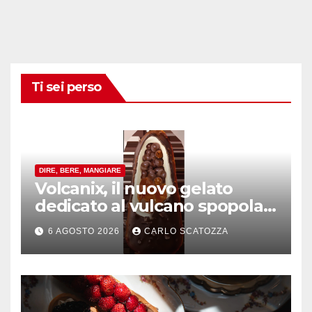
Ti sei perso
DIRE, BERE, MANGIARE
Volcanix, il nuovo gelato
dedicato al vulcano spopola,
è nato a Caivano
6 AGOSTO 2026
CARLO SCATOZZA