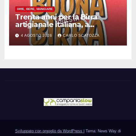
DIRE, BERE, MANGIARE
Trenta anni per la Birra
artigianale italiana, a
Pomigliano d’arco evento
4 AGOSTO 2026
CARLO SCATOZZA
celebrativo con birra speciale
Sviluppato con orgoglio da WordPress
|
Tema: News Way di