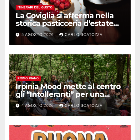
ITINERARI DEL GUSTO
La Coviglia si afferma nella
storica pasticceria d’estate
ma il top rimane la
5 AGOSTO 2026
CARLO SCATOZZA
sfogliatella, in diretta da
Pintauro
PRIMO PIANO
Irpinia Mood mette al centro
gli “Intolleranti” per una
rivoluzione sostenibile del
4 AGOSTO 2026
CARLO SCATOZZA
cibo