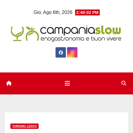
Salta
Gio. Ago 6th, 2026
2:49:02 PM
al
contenuto
TURISMO LENTO