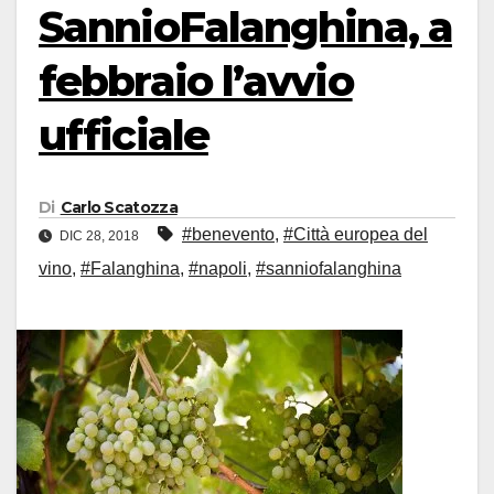
SannioFalanghina, a
febbraio l’avvio
ufficiale
Di
Carlo Scatozza
#benevento
,
#Città europea del
DIC 28, 2018
vino
,
#Falanghina
,
#napoli
,
#sanniofalanghina