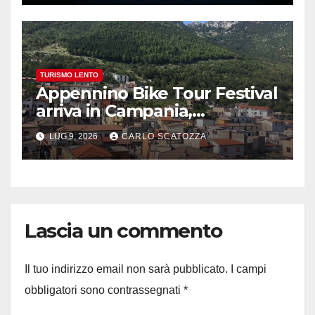
TURISMO LENTO
Appennino Bike Tour Festival
arriva in Campania,
appuntamento a Valle
LUG 9, 2026
CARLO SCATOZZA
Agricola
Lascia un commento
Il tuo indirizzo email non sarà pubblicato.
I campi
obbligatori sono contrassegnati
*