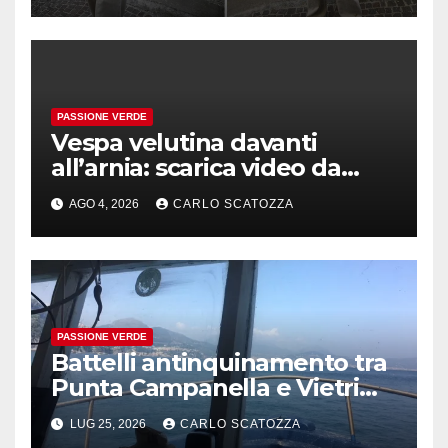
PASSIONE VERDE
Vespa velutina davanti
all’arnia: scarica video da
TikTok prima che il post
AGO 4, 2026
CARLO SCATOZZA
sparisca
PASSIONE VERDE
Battelli antinquinamento tra
Punta Campanella e Vietri
sul Mare
LUG 25, 2026
CARLO SCATOZZA