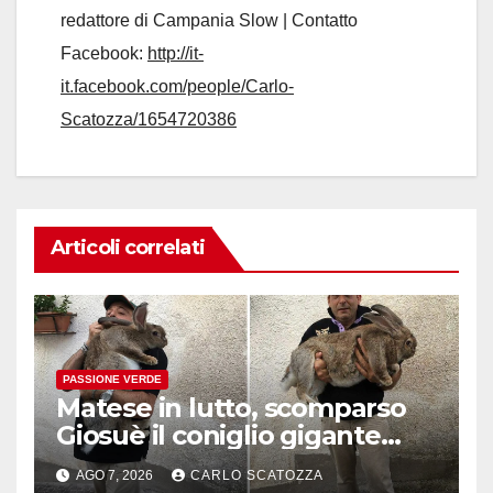
redattore di Campania Slow | Contatto
Facebook:
http://it-
it.facebook.com/people/Carlo-
Scatozza/1654720386
Articoli correlati
PASSIONE VERDE
Matese in lutto, scomparso
Giosuè il coniglio gigante
pluripremiato
AGO 7, 2026
CARLO SCATOZZA