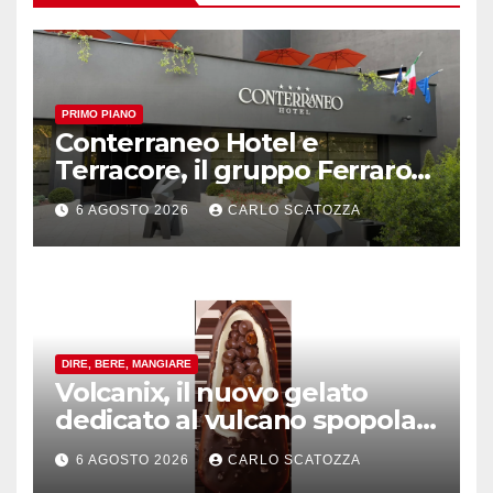
PRIMO PIANO
Conterraneo Hotel e
Terracore, il gruppo Ferraro
amplia l’ ospitalità e il gusto
6 AGOSTO 2026
CARLO SCATOZZA
alle porte di Caserta
DIRE, BERE, MANGIARE
Volcanix, il nuovo gelato
dedicato al vulcano spopola,
è nato a Caivano
6 AGOSTO 2026
CARLO SCATOZZA