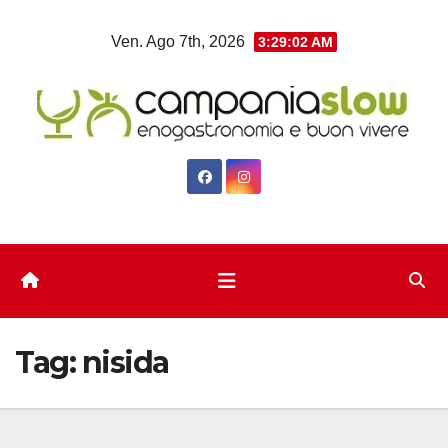
Salta
Ven. Ago 7th, 2026
3:29:02 AM
al
contenuto
Tag:
nisida