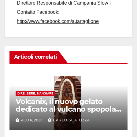
Direttore Responsabile di Campania Slow |
Contatto Facebook:
http://www.facebook.com/a.tartaglione
Articoli correlati
DIRE, BERE, MANGIARE
Volcanix, il nuovo gelato
dedicato al vulcano spopola,
è nato a Caivano
AGO 6, 2026
CARLO SCATOZZA