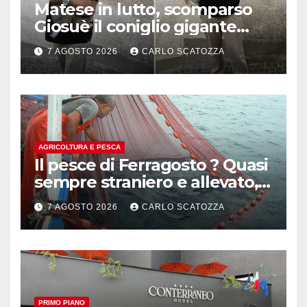
Matese in lutto, scomparso
Giosuè il coniglio gigante
pluripremiato
7 AGOSTO 2026
CARLO SCATOZZA
AGRICOLTURA E PESCA
Il pesce di Ferragosto ? Quasi
sempre straniero e allevato,
in sofferenza
7 AGOSTO 2026
CARLO SCATOZZA
PRIMO PIANO