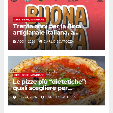
DIRE, BERE, MANGIARE
Trenta anni per la Birra
artigianale italiana, a
Pomigliano d’arco evento
AGO 4, 2026
CARLO SCATOZZA
celebrativo con birra speciale
DIRE, BERE, MANGIARE
Le pizze più “dietetiche”:
quali scegliere per
contenere le calorie senza
LUG 24, 2026
CARLO SCATOZZA
rinunciare al gusto