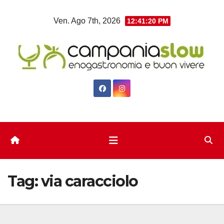
Salta
Ven. Ago 7th, 2026
12:41:20 PM
al
contenuto
Tag:
via caracciolo