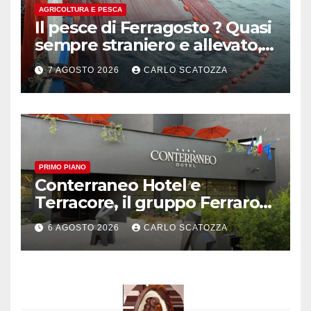
AGRICOLTURA E PESCA
Il pesce di Ferragosto ? Quasi
sempre straniero e allevato,
in sofferenza
7 AGOSTO 2026
CARLO SCATOZZA
PRIMO PIANO
Conterraneo Hotel e
Terracore, il gruppo Ferraro
amplia l’ ospitalità e il gusto
6 AGOSTO 2026
CARLO SCATOZZA
alle porte di Caserta