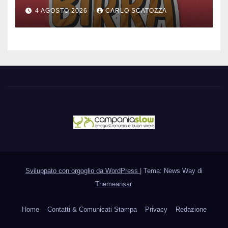
Pomigliano d’arco evento
4 AGOSTO 2026
CARLO SCATOZZA
celebrativo con birra speciale
Sviluppato con orgoglio da WordPress
|
Tema: News Way di
Themeansar
.
Home
Contatti & Comunicati Stampa
Privacy
Redazione