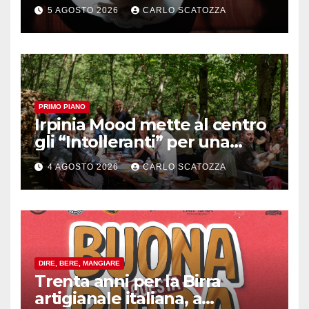
ma il top rimane la
5 AGOSTO 2026
CARLO SCATOZZA
sfogliatella, in diretta da
Pintauro
PRIMO PIANO
Irpinia Mood mette al centro
gli “Intolleranti” per una
rivoluzione sostenibile del
4 AGOSTO 2026
CARLO SCATOZZA
cibo
DIRE, BERE, MANGIARE
Trenta anni per la Birra
artigianale italiana, a