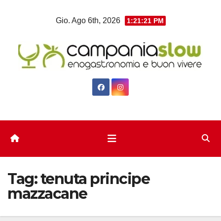
Salta
Gio. Ago 6th, 2026
1:21:21 PM
al
contenuto
Tag:
tenuta principe
mazzacane