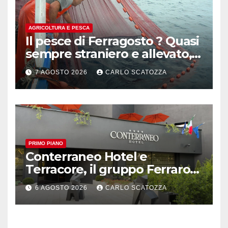
AGRICOLTURA E PESCA
Il pesce di Ferragosto ? Quasi
sempre straniero e allevato,
in sofferenza
7 AGOSTO 2026
CARLO SCATOZZA
PRIMO PIANO
Conterraneo Hotel e
Terracore, il gruppo Ferraro
amplia l’ ospitalità e il gusto
6 AGOSTO 2026
CARLO SCATOZZA
alle porte di Caserta