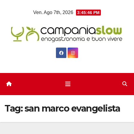
Salta
Ven. Ago 7th, 2026
3:45:47 PM
al
contenuto
Tag:
san marco evangelista