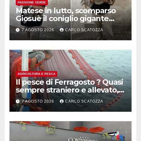
PASSIONE VERDE
Matese in lutto, scomparso
Giosuè il coniglio gigante
pluripremiato
7 AGOSTO 2026
CARLO SCATOZZA
AGRICOLTURA E PESCA
Il pesce di Ferragosto ? Quasi
sempre straniero e allevato,
in sofferenza
7 AGOSTO 2026
CARLO SCATOZZA