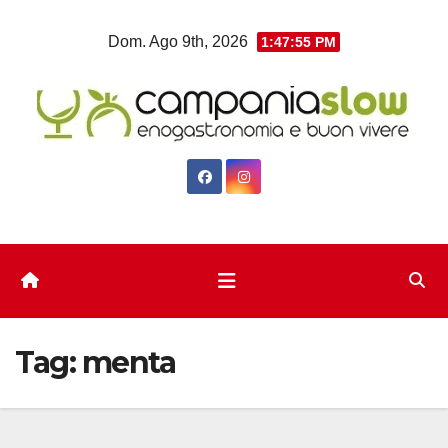
Salta
Dom. Ago 9th, 2026
1:47:55 PM
al
contenuto
Tag:
menta