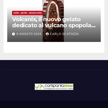
DIRE, BERE, MANGIARE
Volcanix, il nuovo gelato
dedicato al vulcano spopola,
è nato a Caivano
6 AGOSTO 2026
CARLO SCATOZZA