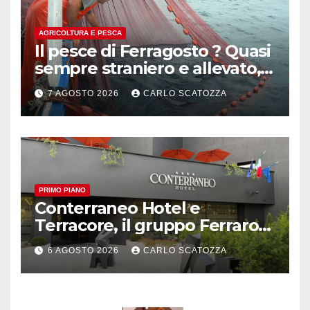
AGRICOLTURA E PESCA
Il pesce di Ferragosto ? Quasi
sempre straniero e allevato,
in sofferenza
7 AGOSTO 2026
CARLO SCATOZZA
PRIMO PIANO
Conterraneo Hotel e
Terracore, il gruppo Ferraro
amplia l’ ospitalità e il gusto
6 AGOSTO 2026
CARLO SCATOZZA
alle porte di Caserta