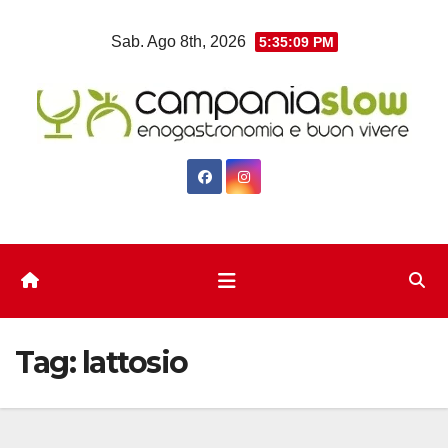
Salta
Sab. Ago 8th, 2026
5:35:09 PM
al
contenuto
Tag:
lattosio