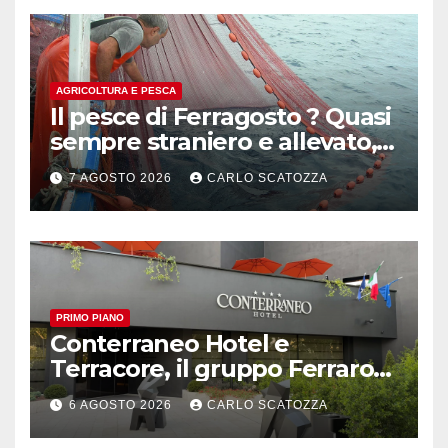
AGRICOLTURA E PESCA
Il pesce di Ferragosto ? Quasi
sempre straniero e allevato,
in sofferenza
7 AGOSTO 2026
CARLO SCATOZZA
PRIMO PIANO
Conterraneo Hotel e
Terracore, il gruppo Ferraro
amplia l’ ospitalità e il gusto
6 AGOSTO 2026
CARLO SCATOZZA
alle porte di Caserta