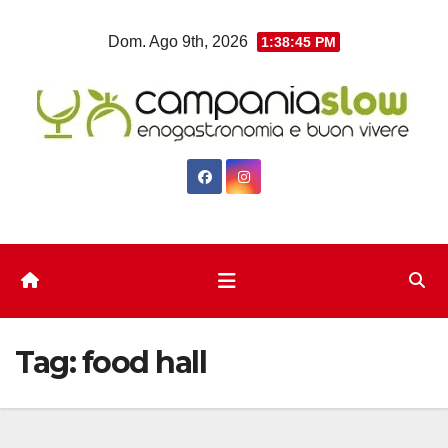
Salta
Dom. Ago 9th, 2026
1:38:46 PM
al
contenuto
Tag:
food hall