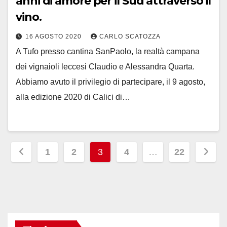
anni di amore per il Sud attraverso il
vino.
16 AGOSTO 2020
CARLO SCATOZZA
A Tufo presso cantina SanPaolo, la realtà campana
dei vignaioli leccesi Claudio e Alessandra Quarta.
Abbiamo avuto il privilegio di partecipare, il 9 agosto,
alla edizione 2020 di Calici di…
Paginazione
1
2
3
4
…
22
degli
articoli