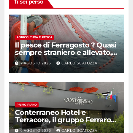
Ti sei perso
AGRICOLTURA E PESCA
Il pesce di Ferragosto ? Quasi
sempre straniero e allevato,
in sofferenza
7 AGOSTO 2026
CARLO SCATOZZA
PRIMO PIANO
Conterraneo Hotel e
Terracore, il gruppo Ferraro
amplia l’ ospitalità e il gusto
6 AGOSTO 2026
CARLO SCATOZZA