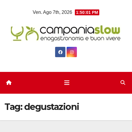
Salta
Ven. Ago 7th, 2026
1:50:02 PM
al
contenuto
Tag:
degustazioni