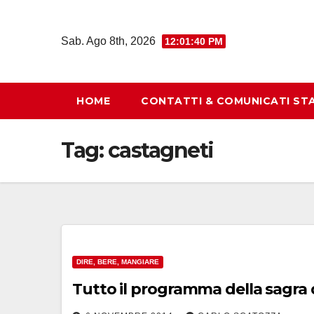
Salta
al
Sab. Ago 8th, 2026
12:01:41 PM
contenuto
HOME
CONTATTI & COMUNICATI ST
Tag:
castagneti
DIRE, BERE, MANGIARE
Tutto il programma della sagra