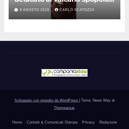
è nato a Caivano
6 AGOSTO 2026
CARLO SCATOZZA
Sviluppato con orgoglio da WordPress
|
Tema: News Way di
Themeansar
.
Home
Contatti & Comunicati Stampa
Privacy
Redazione