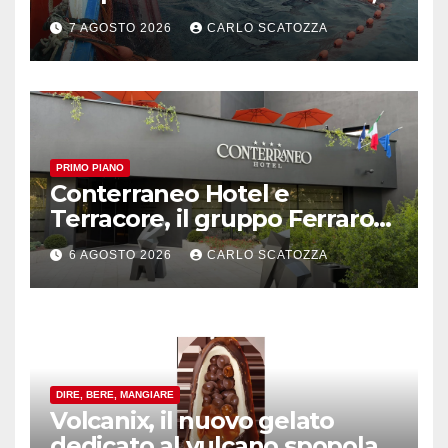
in sofferenza
7 AGOSTO 2026
CARLO SCATOZZA
PRIMO PIANO
Conterraneo Hotel e
Terracore, il gruppo Ferraro
amplia l’ ospitalità e il gusto
6 AGOSTO 2026
CARLO SCATOZZA
alle porte di Caserta
DIRE, BERE, MANGIARE
Volcanix, il nuovo gelato
dedicato al vulcano spopola,