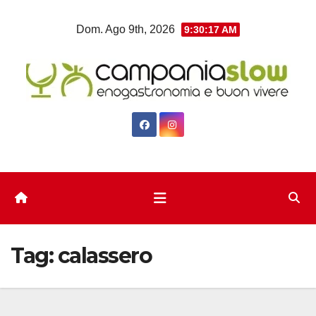
Salta
Dom. Ago 9th, 2026
9:30:17 AM
al
contenuto
Tag:
calassero