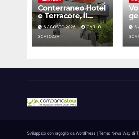
Conterraneo Hotel
Vo
e Terracore, il
ge
gruppo Ferraro
vu
6 AGOSTO 2026
CARLO
6
amplia l’ ospitalità
na
e il gusto alle
SCATOZZA
SCA
porte di Caserta
Sviluppato con orgoglio da WordPress
|
Tema: News Way di
T