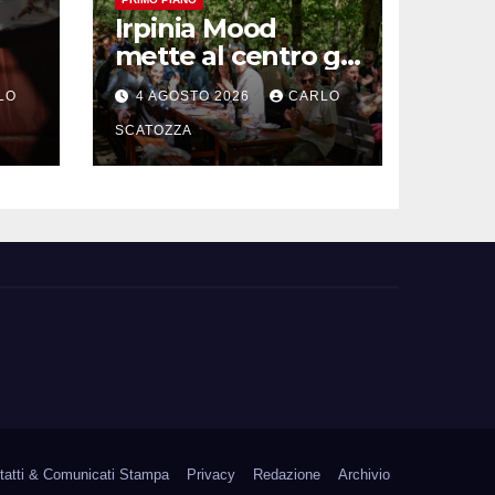
Irpinia Mood
mette al centro gli
“Intolleranti” per
LO
4 AGOSTO 2026
CARLO
op
una rivoluzione
sostenibile del
SCATOZZA
cibo
tatti & Comunicati Stampa
Privacy
Redazione
Archivio