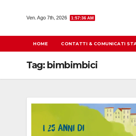
Salta
al
Ven. Ago 7th, 2026
1:57:36 AM
contenuto
HOME
CONTATTI & COMUNICATI ST
Tag:
bimbimbici