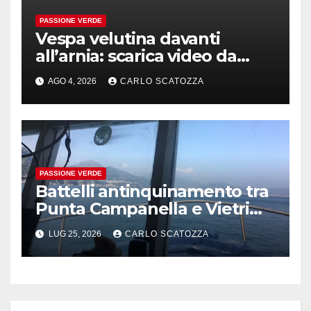
PASSIONE VERDE
Vespa velutina davanti
all’arnia: scarica video da
TikTok prima che il post
AGO 4, 2026
CARLO SCATOZZA
sparisca
PASSIONE VERDE
Battelli antinquinamento tra
Punta Campanella e Vietri
sul Mare
LUG 25, 2026
CARLO SCATOZZA