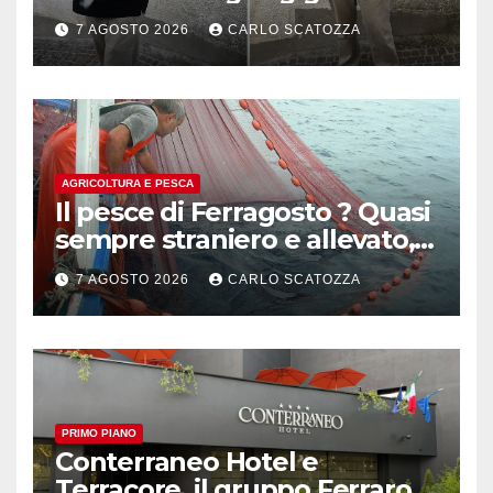
pluripremiato
7 AGOSTO 2026
CARLO SCATOZZA
AGRICOLTURA E PESCA
Il pesce di Ferragosto ? Quasi
sempre straniero e allevato,
in sofferenza
7 AGOSTO 2026
CARLO SCATOZZA
PRIMO PIANO
Conterraneo Hotel e
Terracore, il gruppo Ferraro