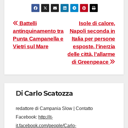
Navigazione
Battelli
Isole di calore,
antinquinamento tra
Napoli seconda in
articoli
Punta Campanella e
Italia per persone
Vietri sul Mare
esposte, l’inerzia
delle città, l’allarme
di Greenpeace
Di
Carlo Scatozza
redattore di Campania Slow | Contatto
Facebook:
http://it-
it.facebook.com/people/Carlo-