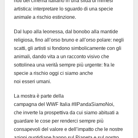
noti del cinema italiano in una sfida di mimesi
artistica: interpretare lo sguardo di una specie
animale a rischio estinzione.
Dal lupo alla leonessa, dal bonobo alla mantide
religiosa, fino all’orso bruno e all’orso polare: negli
scatti, gli artisti si fondono simbolicamente con gli
animali, dando vita a un racconto visivo che
sottolinea una verità sempre più urgente: fra le
specie a rischio oggi ci siamo anche
noi esseri umani.
La mostra è parte della
campagna del WWF Italia #
IlPandaSiamoNoi,
che inverte la prospettiva da cui siamo abituati a
guardare le cose per renderci sempre più
consapevoli del valore e dell’impatto che le nostre
azioni quotidiane hanno sul Pianeta e sul nostro