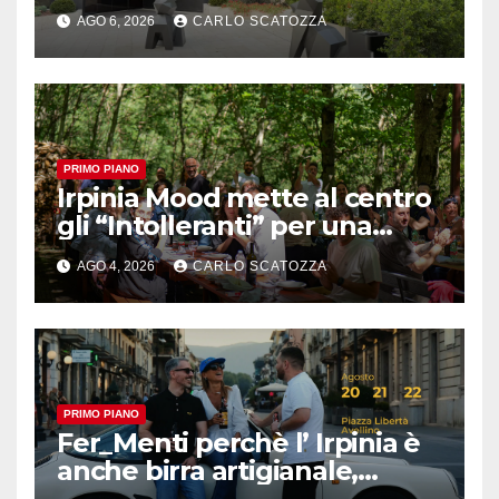
amplia l’ ospitalità e il gusto
AGO 6, 2026
CARLO SCATOZZA
alle porte di Caserta
PRIMO PIANO
Irpinia Mood mette al centro
gli “Intolleranti” per una
rivoluzione sostenibile del
AGO 4, 2026
CARLO SCATOZZA
cibo
PRIMO PIANO
Fer_Menti perchè l’ Irpinia è
anche birra artigianale,
appuntamento ad Avellino