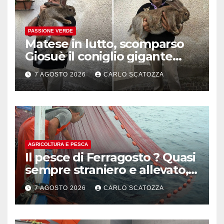
PASSIONE VERDE
Matese in lutto, scomparso
Giosuè il coniglio gigante
pluripremiato
7 AGOSTO 2026
CARLO SCATOZZA
AGRICOLTURA E PESCA
Il pesce di Ferragosto ? Quasi
sempre straniero e allevato,
in sofferenza
7 AGOSTO 2026
CARLO SCATOZZA