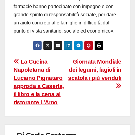
farmacie hanno partecipato con impegno e con
grande spirito di responsabilità sociale, per dare
un aiuto concreto alle famiglie in difficoltà dal
punto di vista sanitario, sociale ed economico».
Navigazione
La Cucina
Giornata Mondiale
Napoletana di
dei legumi, fagioli in
articoli
Luciano Pignataro
scatola i più venduti
approda a Caserta,
il libro e la cena al
ristorante L’Amo