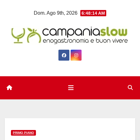
Salta
Dom. Ago 9th, 2026
6:48:15 AM
al
contenuto
PRIMO PIANO