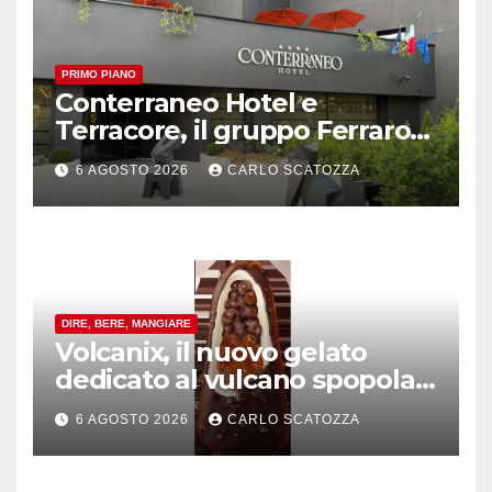
PRIMO PIANO
Conterraneo Hotel e
Terracore, il gruppo Ferraro
amplia l’ ospitalità e il gusto
6 AGOSTO 2026
CARLO SCATOZZA
alle porte di Caserta
DIRE, BERE, MANGIARE
Volcanix, il nuovo gelato
dedicato al vulcano spopola,
è nato a Caivano
6 AGOSTO 2026
CARLO SCATOZZA