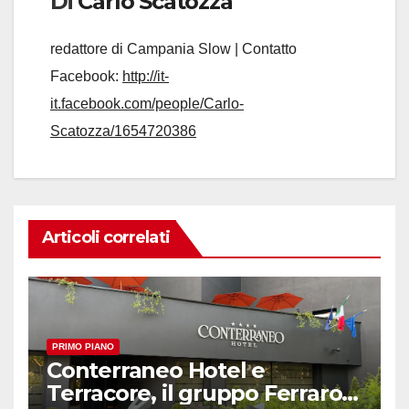
Di
Carlo Scatozza
redattore di Campania Slow | Contatto
Facebook:
http://it-
it.facebook.com/people/Carlo-
Scatozza/1654720386
Articoli correlati
PRIMO PIANO
Conterraneo Hotel e
Terracore, il gruppo Ferraro