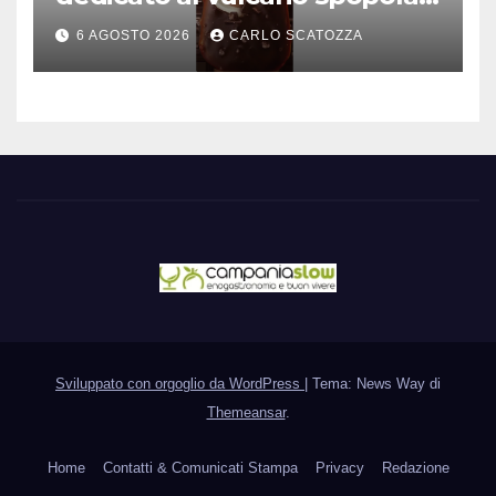
è nato a Caivano
6 AGOSTO 2026
CARLO SCATOZZA
Sviluppato con orgoglio da WordPress
|
Tema: News Way di
Themeansar
.
Home
Contatti & Comunicati Stampa
Privacy
Redazione