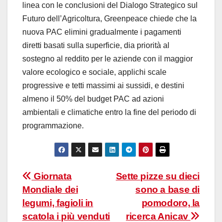
linea con le conclusioni del Dialogo Strategico sul
Futuro dell’Agricoltura, Greenpeace chiede che la
nuova PAC elimini gradualmente i pagamenti
diretti basati sulla superficie, dia priorità al
sostegno al reddito per le aziende con il maggior
valore ecologico e sociale, applichi scale
progressive e tetti massimi ai sussidi, e destini
almeno il 50% del budget PAC ad azioni
ambientali e climatiche entro la fine del periodo di
programmazione.
Navigazione
Giornata
Sette pizze su dieci
Mondiale dei
sono a base di
articoli
legumi, fagioli in
pomodoro, la
scatola i più venduti
ricerca Anicav