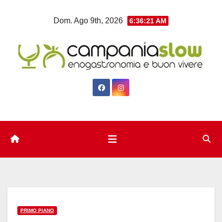
Salta
Dom. Ago 9th, 2026
6:36:22 AM
al
contenuto
PRIMO PIANO