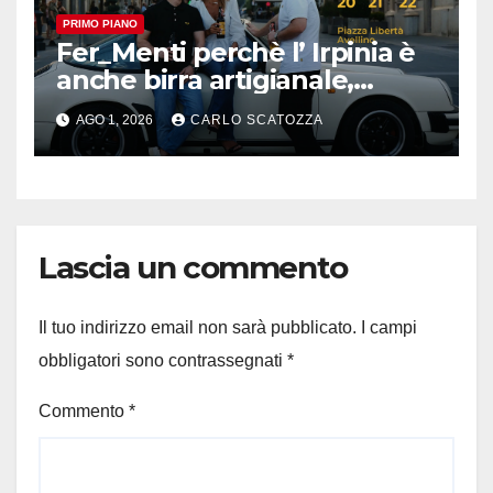
PRIMO PIANO
Fer_Menti perchè l’ Irpinia è
anche birra artigianale,
appuntamento ad Avellino
AGO 1, 2026
CARLO SCATOZZA
Lascia un commento
Il tuo indirizzo email non sarà pubblicato.
I campi
obbligatori sono contrassegnati
*
Commento
*