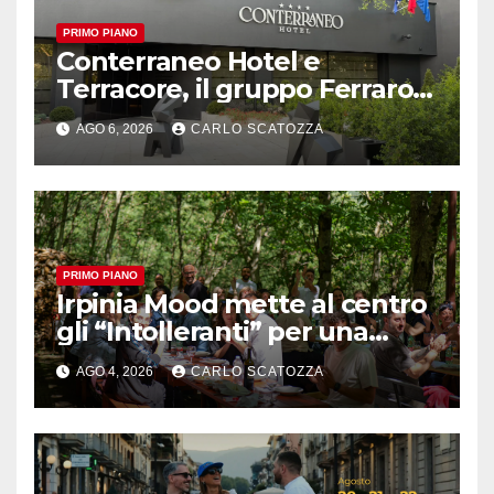
PRIMO PIANO
Conterraneo Hotel e
Terracore, il gruppo Ferraro
amplia l’ ospitalità e il gusto
AGO 6, 2026
CARLO SCATOZZA
alle porte di Caserta
PRIMO PIANO
Irpinia Mood mette al centro
gli “Intolleranti” per una
rivoluzione sostenibile del
AGO 4, 2026
CARLO SCATOZZA
cibo