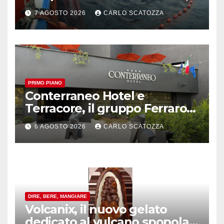
in sofferenza
7 AGOSTO 2026
CARLO SCATOZZA
PRIMO PIANO
Conterraneo Hotel e
Terracore, il gruppo Ferraro
amplia l’ ospitalità e il gusto
6 AGOSTO 2026
CARLO SCATOZZA
alle porte di Caserta
DIRE, BERE, MANGIARE
Volcanix, il nuovo gelato
dedicato al vulcano spopola,