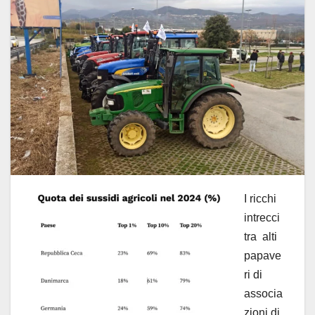
I ricchi
intrecci
tra alti
papave
ri di
associa
zioni di