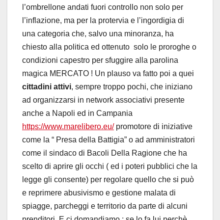
l’ombrellone andati fuori controllo non solo per
l’inflazione, ma per la protervia e l’ingordigia di
una categoria che, salvo una minoranza, ha
chiesto alla politica ed ottenuto solo le proroghe o
condizioni capestro per sfuggire alla parolina
magica MERCATO ! Un plauso va fatto poi a quei
cittadini attivi
, sempre troppo pochi, che iniziano
ad organizzarsi in network associativi presente
anche a Napoli ed in Campania
https://www.marelibero.eu/
promotore di iniziative
come la “ Presa della Battigia” o ad amministratori
come il sindaco di Bacoli Della Ragione che ha
scelto di aprire gli occhi ( ed i poteri pubblici che la
legge gli consente) per regolare quello che si può
e reprimere abusivismo e gestione malata di
spiagge, parcheggi e territorio da parte di alcuni
prenditori. E ci domandiamo : se lo fa lui perchè