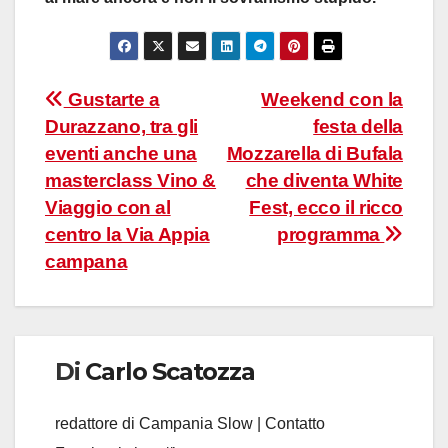
Navigazione
Gustarte a
Weekend con la
Durazzano, tra gli
festa della
articoli
eventi anche una
Mozzarella di Bufala
masterclass Vino &
che diventa White
Viaggio con al
Fest, ecco il ricco
centro la Via Appia
programma
campana
Di
Carlo Scatozza
redattore di Campania Slow | Contatto