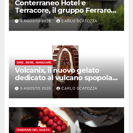
Conterraneo Hotel e
Terracore, il gruppo Ferraro
amplia l’ ospitalità e il gusto
6 AGOSTO 2026
CARLO SCATOZZA
alle porte di Caserta
DIRE, BERE, MANGIARE
Volcanix, il nuovo gelato
dedicato al vulcano spopola,
è nato a Caivano
6 AGOSTO 2026
CARLO SCATOZZA
ITINERARI DEL GUSTO