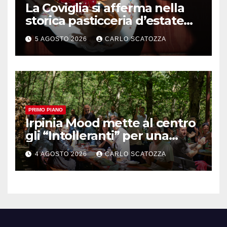
La Coviglia si afferma nella
storica pasticceria d’estate
ma il top rimane la
5 AGOSTO 2026
CARLO SCATOZZA
sfogliatella, in diretta da
Pintauro
PRIMO PIANO
Irpinia Mood mette al centro
gli “Intolleranti” per una
rivoluzione sostenibile del
4 AGOSTO 2026
CARLO SCATOZZA
cibo