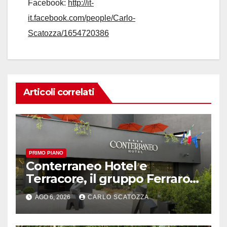
Facebook:
http://it-
it.facebook.com/people/Carlo-
Scatozza/1654720386
Articoli correlati
PRIMO PIANO
Conterraneo Hotel e
Terracore, il gruppo Ferraro
amplia l’ ospitalità e il gusto
AGO 6, 2026
CARLO SCATOZZA
alle porte di Caserta