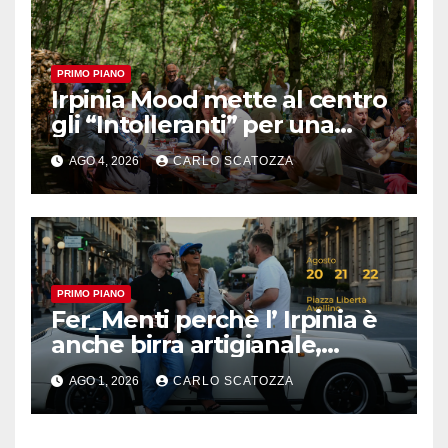
PRIMO PIANO
Irpinia Mood mette al centro
gli “Intolleranti” per una
rivoluzione sostenibile del
AGO 4, 2026
CARLO SCATOZZA
cibo
PRIMO PIANO
Fer_Menti perchè l’ Irpinia è
anche birra artigianale,
appuntamento ad Avellino
AGO 1, 2026
CARLO SCATOZZA