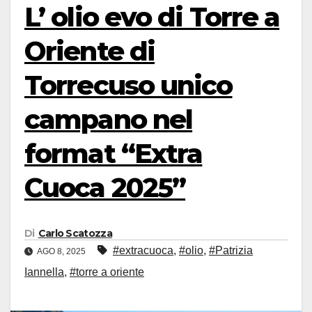
L’ olio evo di Torre a
Oriente di
Torrecuso unico
campano nel
format “Extra
Cuoca 2025”
Di
Carlo Scatozza
#extracuoca
,
#olio
,
#Patrizia
AGO 8, 2025
Iannella
,
#torre a oriente