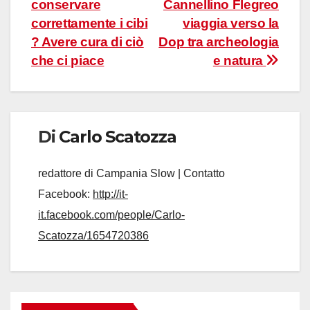
conservare
Cannellino Flegreo
articoli
correttamente i cibi
viaggia verso la
? Avere cura di ciò
Dop tra archeologia
che ci piace
e natura
Di
Carlo Scatozza
redattore di Campania Slow | Contatto
Facebook:
http://it-
it.facebook.com/people/Carlo-
Scatozza/1654720386