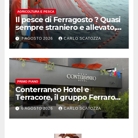
AGRICOLTURA E PESCA
Il pesce di Ferragosto ? Quasi
sempre straniero e allevato,
in sofferenza
7 AGOSTO 2026
CARLO SCATOZZA
PRIMO PIANO
Conterraneo Hotel e
Terracore, il gruppo Ferraro
amplia l’ ospitalità e il gusto
6 AGOSTO 2026
CARLO SCATOZZA
alle porte di Caserta