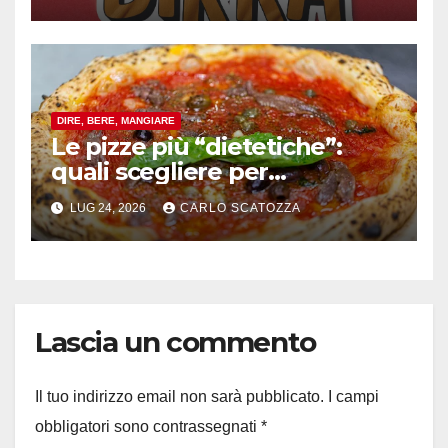
celebrativo con birra speciale
DIRE, BERE, MANGIARE
Le pizze più “dietetiche”:
quali scegliere per
contenere le calorie senza
LUG 24, 2026
CARLO SCATOZZA
rinunciare al gusto
Lascia un commento
Il tuo indirizzo email non sarà pubblicato.
I campi
obbligatori sono contrassegnati
*