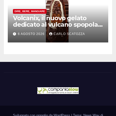
DIRE, BERE, MANGIARE
Volcanix, il nuovo gelato
dedicato al vulcano spopola,
è nato a Caivano
6 AGOSTO 2026
CARLO SCATOZZA
Sviluppato con orgoglio da WordPress
|
Tema: News Way di