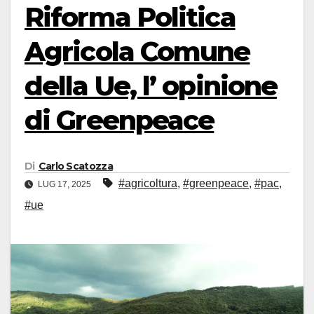
Riforma Politica
Agricola Comune
della Ue, l’ opinione
di Greenpeace
Di
Carlo Scatozza
#agricoltura
,
#greenpeace
,
#pac
,
LUG 17, 2025
#ue