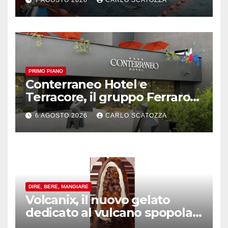
PRIMO PIANO
Conterraneo Hotel e
Terracore, il gruppo Ferraro
amplia l’ ospitalità e il gusto
6 AGOSTO 2026
CARLO SCATOZZA
alle porte di Caserta
DIRE, BERE, MANGIARE
Volcanix, il nuovo gelato
dedicato al vulcano spopola,
è nato a Caivano