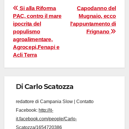
Navigazione
Si alla Riforma
Capodanno del
PAC, contro il mare
Mugnaio, ecco
articoli
ipocrita del
l’appuntamento di
populismo
Frignano
agroalimentare,
Agrocepi,Fenapi e
Acli Terra
Di
Carlo Scatozza
redattore di Campania Slow | Contatto
Facebook:
http://it-
it.facebook.com/people/Carlo-
Scatozza/1654720386