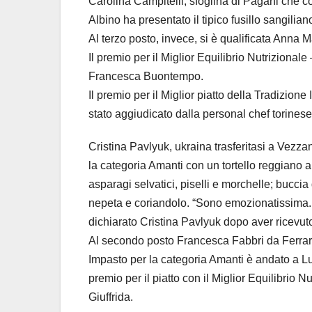
Carolina Campitelli, sfoglina di Pagani che c
Albino ha presentato il tipico fusillo sangilia
Al terzo posto, invece, si è qualificata Anna 
Il premio per il Miglior Equilibrio Nutrizional
Francesca Buontempo.
Il premio per il Miglior piatto della Tradizio
stato aggiudicato dalla personal chef torines
Cristina Pavlyuk, ukraina trasferitasi a Vezza
la categoria Amanti con un tortello reggiano a
asparagi selvatici, piselli e morchelle; buccia
nepeta e coriandolo. “Sono emozionatissima.
dichiarato Cristina Pavlyuk dopo aver ricevuto
Al secondo posto Francesca Fabbri da Ferrara,
Impasto per la categoria Amanti è andato a Lu
premio per il piatto con il Miglior Equilibrio
Giuffrida.