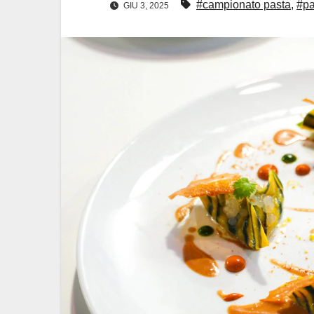
#campionato pasta
,
#pa
GIU 3, 2025