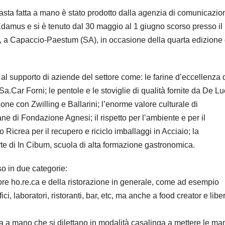
sta fatta a mano è stato prodotto dalla agenzia di comunicazio
damus e si è tenuto dal 30 maggio al 1 giugno scorso presso il
a Capaccio-Paestum (SA), in occasione della quarta edizione 
al supporto di aziende del settore come: le farine d’eccellenza 
 Sa.Car Forni; le pentole e le stoviglie di qualità fornite da De L
one con Zwilling e Ballarini; l’enorme valore culturale di
ne di Fondazione Agnesi; il rispetto per l’ambiente e per il
Ricrea per il recupero e riciclo imballaggi in Acciaio; la
rte di In Cibum, scuola di alta formazione gastronomica.
so in due categorie:
ttore ho.re.ca e della ristorazione in generale, come ad esempio
ci, laboratori, ristoranti, bar, etc, ma anche a food creator e liber
sca a mano che si dilettano in modalità casalinga a mettere le ma