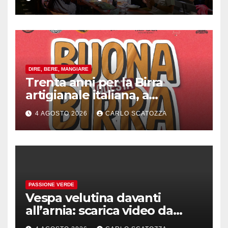
cibo
DIRE, BERE, MANGIARE
Trenta anni per la Birra
artigianale italiana, a
Pomigliano d’arco evento
4 AGOSTO 2026
CARLO SCATOZZA
celebrativo con birra speciale
PASSIONE VERDE
Vespa velutina davanti
all’arnia: scarica video da
TikTok prima che il post