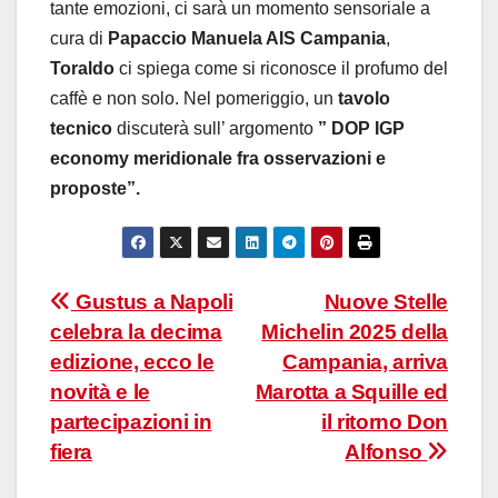
tante emozioni, ci sarà un momento sensoriale a
cura di
Papaccio Manuela AIS
Campania
,
Toraldo
ci spiega come si riconosce il profumo del
caffè e non solo. Nel pomeriggio, un
tavolo
tecnico
discuterà sull’ argomento
” DOP IGP
economy meridionale fra osservazioni e
proposte”.
Navigazione
Gustus a Napoli
Nuove Stelle
celebra la decima
Michelin 2025 della
articoli
edizione, ecco le
Campania, arriva
novità e le
Marotta a Squille ed
partecipazioni in
il ritorno Don
fiera
Alfonso