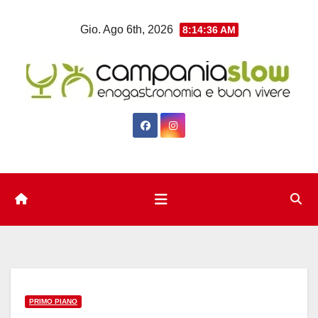
Salta
Gio. Ago 6th, 2026
8:14:36 AM
al
contenuto
PRIMO PIANO