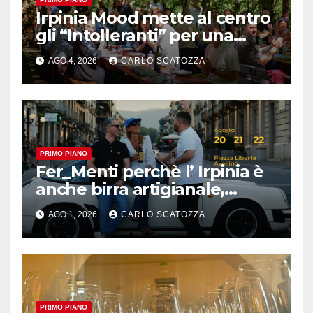
Irpinia Mood mette al centro
gli “Intolleranti” per una
rivoluzione sostenibile del
AGO 4, 2026
CARLO SCATOZZA
cibo
PRIMO PIANO
Fer_Menti perchè l’ Irpinia è
anche birra artigianale,
appuntamento ad Avellino
AGO 1, 2026
CARLO SCATOZZA
PRIMO PIANO