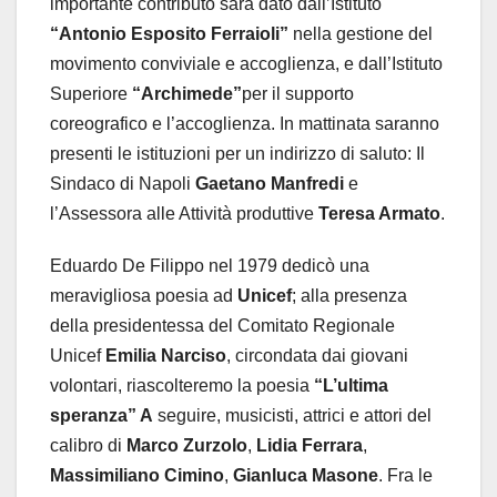
importante contributo sarà dato dall’Istituto
“Antonio Esposito Ferraioli”
nella gestione del
movimento conviviale e accoglienza, e dall’Istituto
Superiore
“Archimede”
per il supporto
coreografico e l’accoglienza. In mattinata saranno
presenti le istituzioni per un indirizzo di saluto: Il
Sindaco di Napoli
Gaetano Manfredi
e
l’Assessora alle Attività produttive
Teresa Armato
.
Eduardo De Filippo nel 1979 dedicò una
meravigliosa poesia ad
Unicef
; alla presenza
della presidentessa del Comitato Regionale
Unicef
Emilia Narciso
, circondata dai giovani
volontari, riascolteremo la poesia
“L’ultima
speranza” A
seguire, musicisti, attrici e attori del
calibro di
Marco Zurzolo
,
Lidia Ferrara
,
Massimiliano Cimino
,
Gianluca Masone
. Fra le