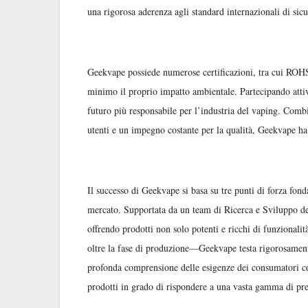
una rigorosa aderenza agli standard internazionali di sic
Geekvape possiede numerose certificazioni, tra cui ROHS,
minimo il proprio impatto ambientale. Partecipando attiv
futuro più responsabile per l’industria del vaping. Com
utenti e un impegno costante per la qualità, Geekvape ha 
Il successo di Geekvape si basa su tre punti di forza fon
mercato. Supportata da un team di Ricerca e Sviluppo ded
offrendo prodotti non solo potenti e ricchi di funzionalit
oltre la fase di produzione—Geekvape testa rigorosamente 
profonda comprensione delle esigenze dei consumatori co
prodotti in grado di rispondere a una vasta gamma di pref