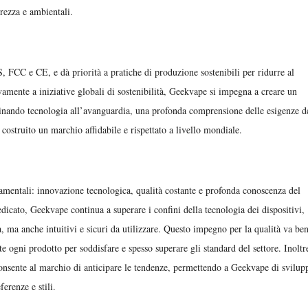
urezza e ambientali.
 FCC e CE, e dà priorità a pratiche di produzione sostenibili per ridurre al
amente a iniziative globali di sostenibilità, Geekvape si impegna a creare un
binando tecnologia all’avanguardia, una profonda comprensione delle esigenze d
costruito un marchio affidabile e rispettato a livello mondiale.
damentali: innovazione tecnologica, qualità costante e profonda conoscenza del
icato, Geekvape continua a superare i confini della tecnologia dei dispositivi,
à, ma anche intuitivi e sicuri da utilizzare. Questo impegno per la qualità va be
ogni prodotto per soddisfare e spesso superare gli standard del settore. Inoltre
nsente al marchio di anticipare le tendenze, permettendo a Geekvape di svilup
erenze e stili.