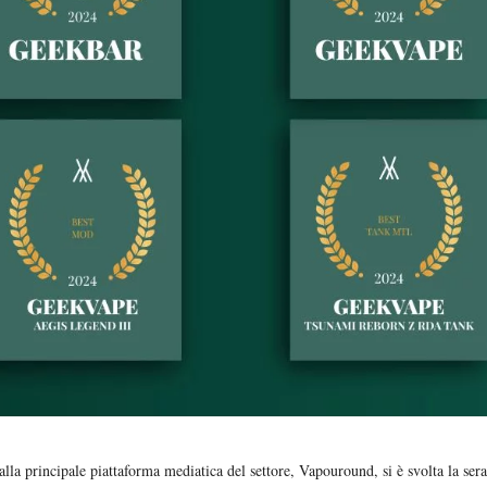
alla principale piattaforma mediatica del settore, Vapouround, si è svolta la sera