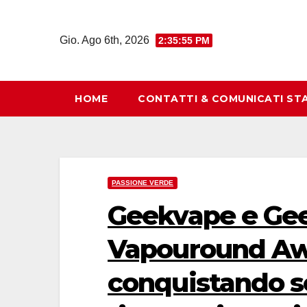
Salta
al
Gio. Ago 6th, 2026
2:35:56 PM
contenuto
HOME
CONTATTI & COMUNICATI ST
PASSIONE VERDE
Geekvape e Geek
Vapouround Aw
conquistando se