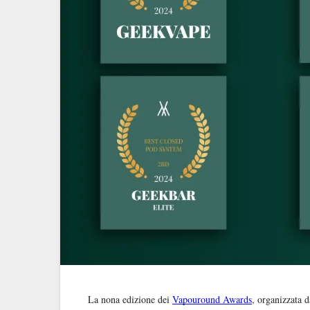
La nona edizione dei
Vapouround Awards
, organizzata d