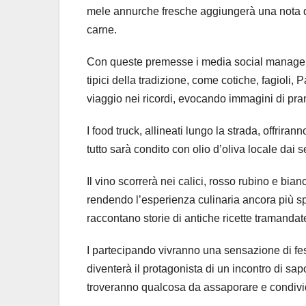
mele annurche fresche aggiungerà una nota dol
carne.
Con queste premesse i media social manager de
tipici della tradizione, come cotiche, fagioli
viaggio nei ricordi, evocando immagini di pr
I food truck, allineati lungo la strada, offriran
tutto sarà condito con olio d’oliva locale dai sen
Il vino scorrerà nei calici, rosso rubino e b
rendendo l’esperienza culinaria ancora più spe
raccontano storie di antiche ricette tramanda
I partecipando vivranno una sensazione di fes
diventerà il protagonista di un incontro di sapor
troveranno qualcosa da assaporare e condivide