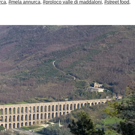
rca
,
#mela annurca
,
#proloco valle di maddaloni
,
#street food
,