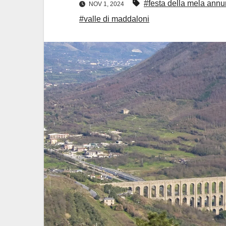
#festa della mela annu
NOV 1, 2024
#valle di maddaloni