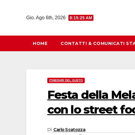
Salta
al
Gio. Ago 6th, 2026
8:15:26 AM
contenuto
HOME
CONTATTI & COMUNICATI ST
ITINERARI DEL GUSTO
Festa della Mel
con lo street f
Di
Carlo Scatozza