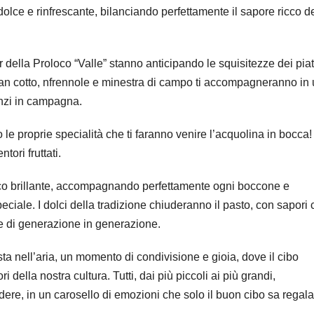
ce e rinfrescante, bilanciando perfettamente il sapore ricco de
lla Proloco “Valle” stanno anticipando le squisitezze dei piat
, Pan cotto, nfrennole e minestra di campo ti accompagneranno in
anzi in campagna.
no le proprie specialità che ti faranno venire l’acquolina in bocca! 
tori fruttati.
ianco brillante, accompagnando perfettamente ogni boccone e
ciale. I dolci della tradizione chiuderanno il pasto, con sapori
te di generazione in generazione.
ta nell’aria, un momento di condivisione e gioia, dove il cibo
i della nostra cultura. Tutti, dai più piccoli ai più grandi,
re, in un carosello di emozioni che solo il buon cibo sa regala