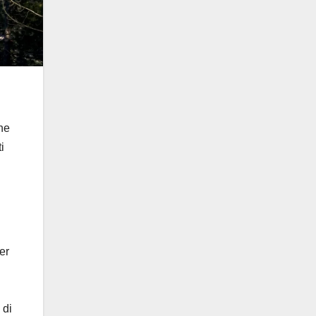
one
i
er
 di