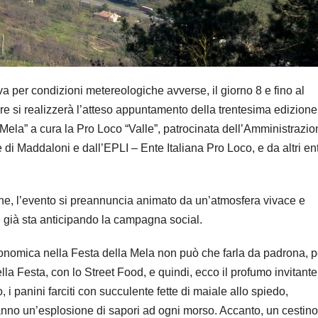
 per condizioni metereologiche avverse, il giorno 8 e fino al
e si realizzerà l’atteso appuntamento della trentesima edizione
 Mela” a cura la Pro Loco “Valle”, patrocinata dell’Amministrazi
di Maddaloni e dall’EPLI – Ente Italiana Pro Loco, e da altri ent
e, l’evento si preannuncia animato da un’atmosfera vivace e
 già sta anticipando la campagna social.
onomica nella Festa della Mela non può che farla da padrona, p
ella Festa, con lo Street Food, e quindi, ecco il profumo invitante
, i panini farciti con succulente fette di maiale allo spiedo,
eranno un’esplosione di sapori ad ogni morso. Accanto, un cestino