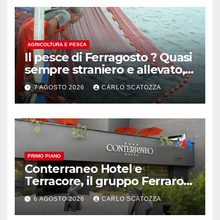
AGRICOLTURA E PESCA
Il pesce di Ferragosto ? Quasi
sempre straniero e allevato,
in sofferenza
7 AGOSTO 2026
CARLO SCATOZZA
PRIMO PIANO
Conterraneo Hotel e
Terracore, il gruppo Ferraro
amplia l’ ospitalità e il gusto
6 AGOSTO 2026
CARLO SCATOZZA
alle porte di Caserta