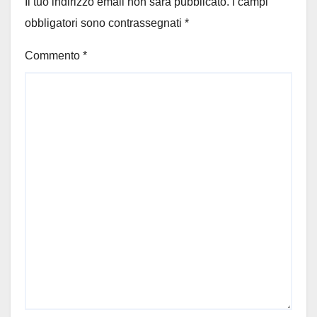
Il tuo indirizzo email non sarà pubblicato.
I campi
obbligatori sono contrassegnati
*
Commento
*