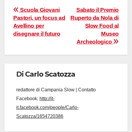
Navigazione
Scuola Giovani
Sabato il Premio
Pastori, un focus ad
Ruperto da Nola di
articoli
Avellino per
Slow Food al
disegnare il futuro
Museo
Archeologico
Di
Carlo Scatozza
redattore di Campania Slow | Contatto
Facebook:
http://it-
it.facebook.com/people/Carlo-
Scatozza/1654720386