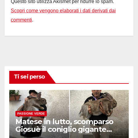
Questo sito utilizza Akismet per ridurre lo spam.
Scopri come vengono elaborati i dati derivati dai
commenti
.
Ti sei perso
PASSIONE VERDE
Matese in lutto, scomparso
Giosuè il coniglio gigante
pluripremiato