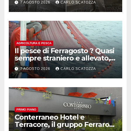
7 AGOSTO 2026
CARLO SCATOZZA
AGRICOLTURA E PESCA
Il pesce di Ferragosto ? Quasi
sempre straniero e allevato,
in sofferenza
7 AGOSTO 2026
CARLO SCATOZZA
PRIMO PIANO
Conterraneo Hotel e
Terracore, il gruppo Ferraro