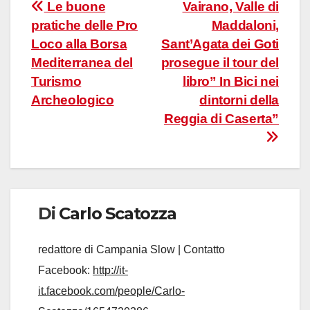
Navigazione
Le buone
Vairano, Valle di
pratiche delle Pro
Maddaloni,
articoli
Loco alla Borsa
Sant’Agata dei Goti
Mediterranea del
prosegue il tour del
Turismo
libro” In Bici nei
Archeologico
dintorni della
Reggia di Caserta”
Di
Carlo Scatozza
redattore di Campania Slow | Contatto
Facebook:
http://it-
it.facebook.com/people/Carlo-