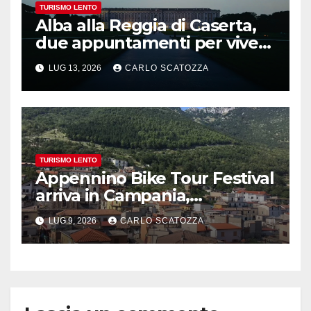
TURISMO LENTO
Alba alla Reggia di Caserta,
due appuntamenti per vivere
la magia
LUG 13, 2026
CARLO SCATOZZA
TURISMO LENTO
Appennino Bike Tour Festival
arriva in Campania,
appuntamento a Valle
LUG 9, 2026
CARLO SCATOZZA
Agricola