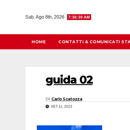
Salta
al
Sab. Ago 8th, 2026
7:36:39 AM
contenuto
HOME
CONTATTI & COMUNICATI ST
guida 02
Di
Carlo Scatozza
SET 11, 2023