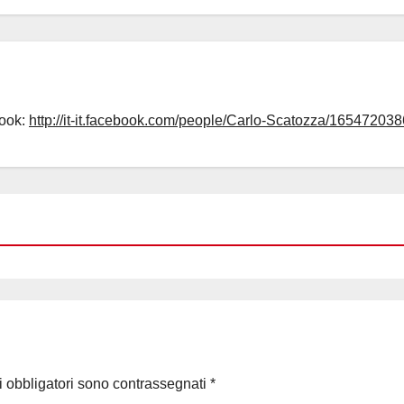
book:
http://it-it.facebook.com/people/Carlo-Scatozza/165472038
i obbligatori sono contrassegnati
*