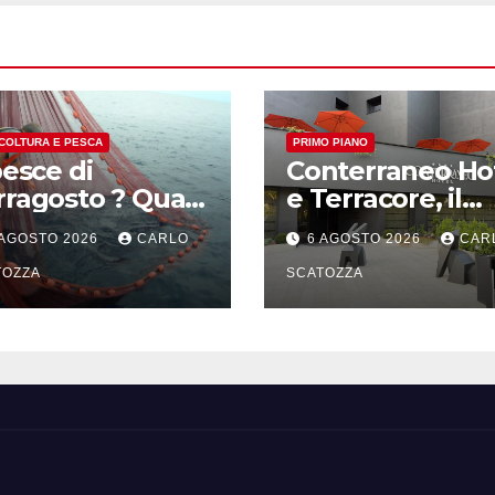
COLTURA E PESCA
PRIMO PIANO
pesce di
Conterraneo Ho
rragosto ? Quasi
e Terracore, il
mpre straniero e
gruppo Ferraro
 AGOSTO 2026
CARLO
6 AGOSTO 2026
CAR
evato, in
amplia l’ ospital
fferenza
TOZZA
e il gusto alle
SCATOZZA
porte di Caserta