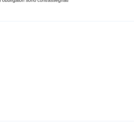
i obbligatori sono contrassegnati
*