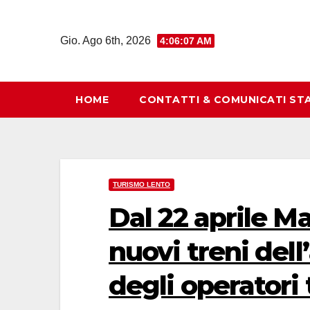
Salta
al
Gio. Ago 6th, 2026
4:06:08 AM
contenuto
HOME
CONTATTI & COMUNICATI ST
TURISMO LENTO
Dal 22 aprile M
nuovi treni dell
degli operatori 