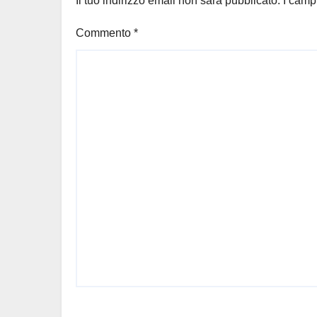
Il tuo indirizzo email non sarà pubblicato.
I camp
Commento
*