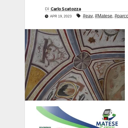
Di
Carlo Scatozza
#eav
,
#Matese
,
#parco
APR 19, 2023