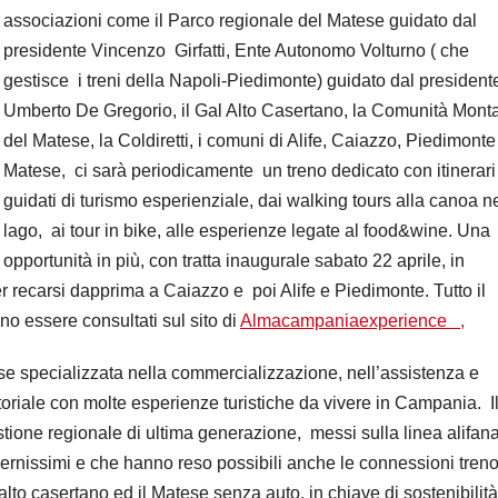
associazioni come il Parco regionale del Matese guidato dal
presidente Vincenzo Girfatti, Ente Autonomo Volturno ( che
gestisce i treni della Napoli-Piedimonte) guidato dal president
Umberto De Gregorio, il Gal Alto Casertano, la Comunità Mont
del Matese, la Coldiretti, i comuni di Alife, Caiazzo, Piedimonte
Matese, ci sarà periodicamente un treno dedicato con itinerari
guidati di turismo esperienziale, dai walking tours alla canoa n
lago, ai tour in bike, alle esperienze legate al food&wine. Una
opportunità in più, con tratta inaugurale sabato 22 aprile, in
r recarsi dapprima a Caiazzo e poi Alife e Piedimonte. Tutto il
no essere consultati sul sito di
Almacampaniaexperience ,
 specializzata nella commercializzazione, nell’assistenza e
toriale con molte esperienze turistiche da vivere in Campania. I
estione regionale di ultima generazione, messi sulla linea alifan
dernissimi e che hanno reso possibili anche le connessioni treno
lto casertano ed il Matese senza auto, in chiave di sostenibilità