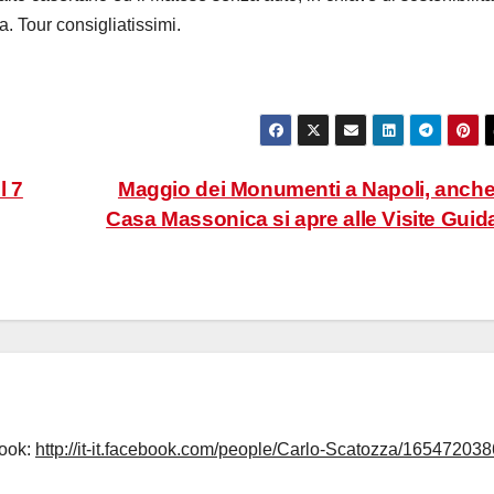
a. Tour consigliatissimi.
l 7
Maggio dei Monumenti a Napoli, anche
Casa Massonica si apre alle Visite Guid
book:
http://it-it.facebook.com/people/Carlo-Scatozza/165472038