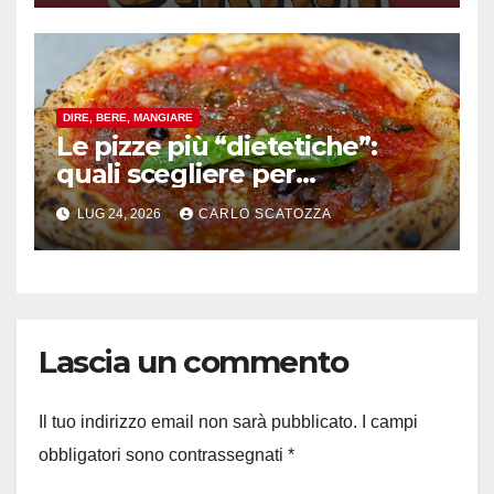
DIRE, BERE, MANGIARE
Le pizze più “dietetiche”:
quali scegliere per
contenere le calorie senza
LUG 24, 2026
CARLO SCATOZZA
rinunciare al gusto
Lascia un commento
Il tuo indirizzo email non sarà pubblicato.
I campi
obbligatori sono contrassegnati
*