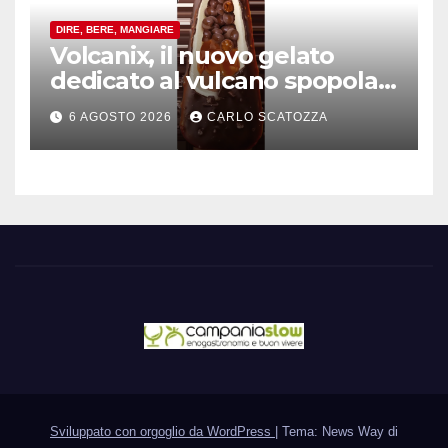
DIRE, BERE, MANGIARE
Volcanix, il nuovo gelato
dedicato al vulcano spopola,
è nato a Caivano
6 AGOSTO 2026
CARLO SCATOZZA
Sviluppato con orgoglio da WordPress
|
Tema: News Way di