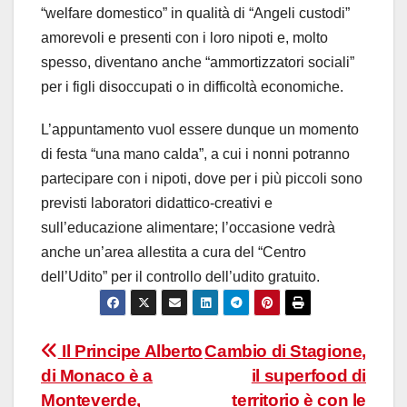
“welfare domestico” in qualità di “Angeli custodi”
amorevoli e presenti con i loro nipoti e, molto
spesso, diventano anche “ammortizzatori sociali”
per i figli disoccupati o in difficoltà economiche.
L’appuntamento vuol essere dunque un momento
di festa “una mano calda”, a cui i nonni potranno
partecipare con i nipoti, dove per i più piccoli sono
previsti laboratori didattico-creativi e
sull’educazione alimentare; l’occasione vedrà
anche un’area allestita a cura del “Centro
dell’Udito” per il controllo dell’udito gratuito.
Navigazione
Il Principe Alberto
Cambio di Stagione,
di Monaco è a
il superfood di
articoli
Monteverde,
territorio è con le