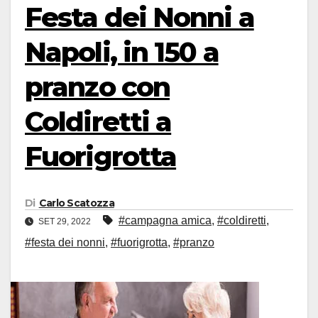
Festa dei Nonni a
Napoli, in 150 a
pranzo con
Coldiretti a
Fuorigrotta
Di
Carlo Scatozza
#campagna amica
,
#coldiretti
,
SET 29, 2022
#festa dei nonni
,
#fuorigrotta
,
#pranzo