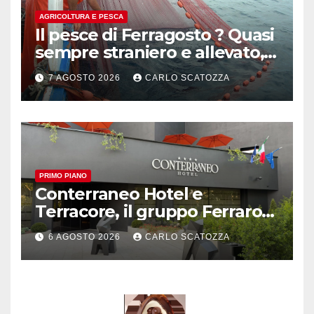
AGRICOLTURA E PESCA
Il pesce di Ferragosto ? Quasi
sempre straniero e allevato,
in sofferenza
7 AGOSTO 2026
CARLO SCATOZZA
PRIMO PIANO
Conterraneo Hotel e
Terracore, il gruppo Ferraro
amplia l’ ospitalità e il gusto
6 AGOSTO 2026
CARLO SCATOZZA
alle porte di Caserta