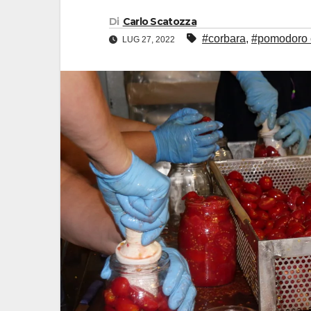
Di
Carlo Scatozza
#corbara
,
#pomodoro 
LUG 27, 2022