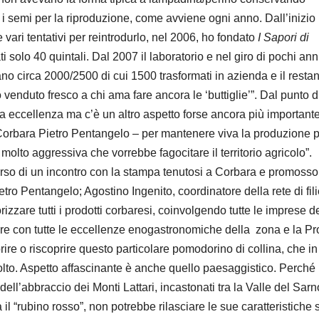
 i semi per la riproduzione, come avviene ogni anno. Dall’inizio
 vari tentativi per reintrodurlo, nel 2006, ho fondato
I Sapori di
 solo 40 quintali. Dal 2007 il laboratorio e nel giro di pochi anni
ano circa 2000/2500 di cui 1500 trasformati in azienda e il resta
 venduto fresco a chi ama fare ancora le ‘buttiglie’”. Dal punto d
a eccellenza ma c’è un altro aspetto forse ancora più importante
 Corbara Pietro Pentangelo – per mantenere viva la produzione 
 molto aggressiva che vorrebbe fagocitare il territorio agricolo”.
orso di un incontro con la stampa tenutosi a Corbara e promosso
ro Pentangelo; Agostino Ingenito, coordinatore della rete di fil
zzare tutti i prodotti corbaresi, coinvolgendo tutte le imprese d
aniere con tutte le eccellenze enogastronomiche della zona e la Pr
e o riscoprire questo particolare pomodorino di collina, che in
olto. Aspetto affascinante è anche quello paesaggistico. Perché 
ll’abbraccio dei Monti Lattari, incastonati tra la Valle del Sarn
a il “rubino rosso”, non potrebbe rilasciare le sue caratteristiche 