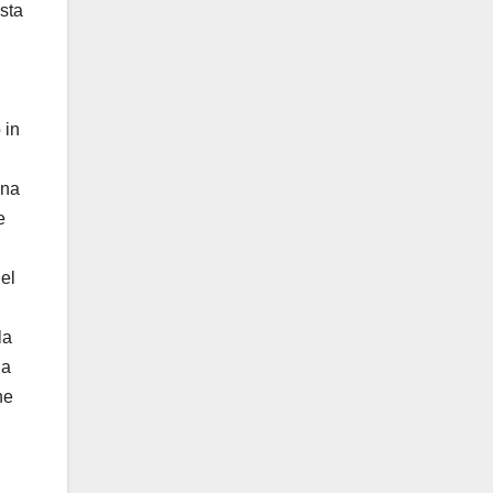
sta
 in
una
e
el
la
 a
ne