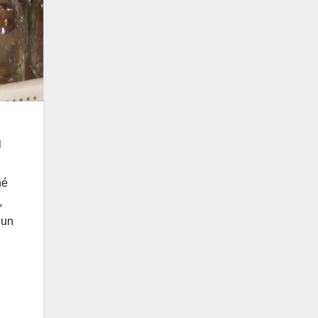
l
hé
,
 un