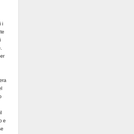
 i
nte
i
.
per
iera
el
o
il
o e
se