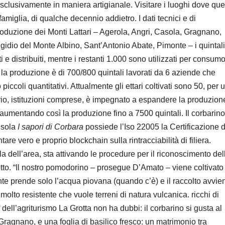
clusivamente in maniera artigianale. Visitare i luoghi dove que
famiglia, di qualche decennio addietro. I dati tecnici e di
roduzione dei Monti Lattari – Agerola, Angri, Casola, Gragnano,
Egidio del Monte Albino, Sant’Antonio Abate, Pimonte – i quintali
 e distribuiti, mentre i restanti 1.000 sono utilizzati per consumo
a la produzione è di 700/800 quintali lavorati da 6 aziende che
iccoli quantitativi. Attualmente gli ettari coltivati sono 50, per 
ritorio, istituzioni comprese, è impegnato a espandere la produzion
50 aumentando così la produzione fino a 7500 quintali. Il corbarino
 sola
I sapori di Corbara
possiede l’Iso 22005 la Certificazione d
tare vero e proprio blockchain sulla rintracciabilità di filiera.
 dell’area, sta attivando le procedure per il riconoscimento del
tto. “Il nostro pomodorino – prosegue D’Amato – viene coltivato
ente prende solo l’acqua piovana (quando c’è) e il raccolto avvie
 molto resistente che vuole terreni di natura vulcanica. ricchi di
 dell’agriturismo La Grotta non ha dubbi: il corbarino si gusta al
 Gragnano, e una foglia di basilico fresco: un matrimonio tra