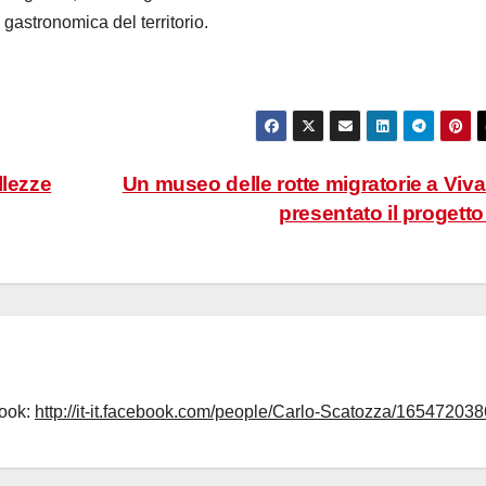
 gastronomica del territorio.
llezze
Un museo delle rotte migratorie a Viva
presentato il progett
book:
http://it-it.facebook.com/people/Carlo-Scatozza/165472038