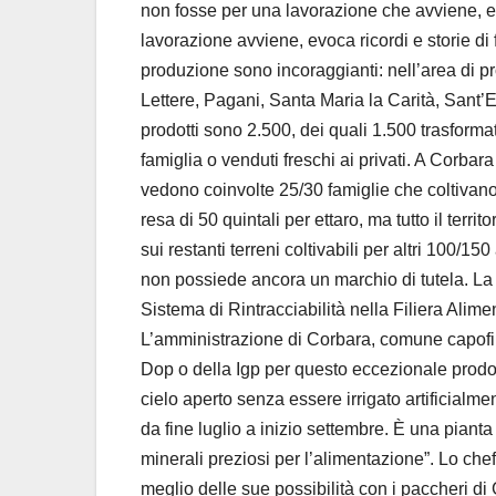
non fosse per una lavorazione che avviene, es
lavorazione avviene, evoca ricordi e storie di 
produzione sono incoraggianti: nell’area di p
Lettere, Pagani, Santa Maria la Carità, Sant’
prodotti sono 2.500, dei quali 1.500 trasformati
famiglia o venduti freschi ai privati. A Corbar
vedono coinvolte 25/30 famiglie che coltivano p
resa di 50 quintali per ettaro, ma tutto il ter
sui restanti terreni coltivabili per altri 100/1
non possiede ancora un marchio di tutela. La
Sistema di Rintracciabilità nella Filiera Alimen
L’amministrazione di Corbara, comune capofila
Dop o della Igp per questo eccezionale prodo
cielo aperto senza essere irrigato artificialm
da fine luglio a inizio settembre. È una pianta
minerali preziosi per l’alimentazione”. Lo chef
meglio delle sue possibilità con i paccheri di