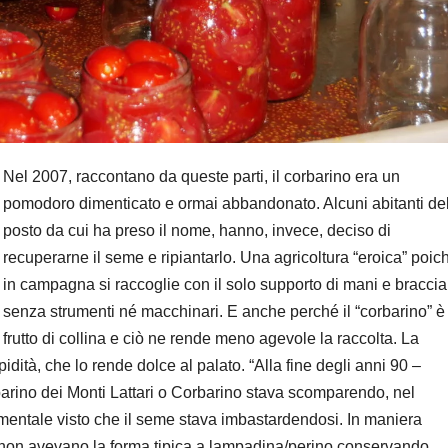
Nel 2007, raccontano da queste parti, il corbarino era un
pomodoro dimenticato e ormai abbandonato. Alcuni abitanti de
posto da cui ha preso il nome, hanno, invece, deciso di
recuperarne il seme e ripiantarlo. Una agricoltura “eroica” poic
in campagna si raccoglie con il solo supporto di mani e braccia
senza strumenti né macchinari. E anche perché il “corbarino” è
frutto di collina e ciò ne rende meno agevole la raccolta. La
pidità, che lo rende dolce al palato. “Alla fine degli anni 90 –
barino dei Monti Lattari o Corbarino stava scomparendo, nel
imentale visto che il seme stava imbastardendosi. In maniera
he non avevano la forma tipica a lampadina/perino conservando