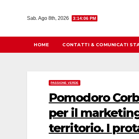
Salta
al
Sab. Ago 8th, 2026
3:14:08 PM
contenuto
HOME
CONTATTI & COMUNICATI ST
PASSIONE VERDE
Pomodoro Corba
per il marketing
territorio. I pr