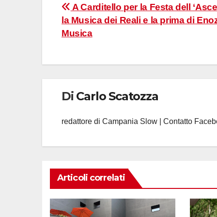
Navigazione
A Carditello per la Festa dell ‘As
la Musica dei Reali e la prima di Enoz
articoli
Musica
Di
Carlo Scatozza
redattore di Campania Slow | Contatto Face
Articoli correlati