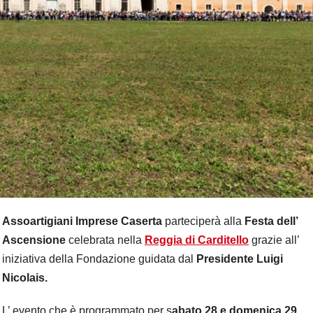
Assoartigiani Imprese Caserta
parteciperà alla
Festa dell’
Ascensione
celebrata nella
Reggia di Carditello
grazie all’
iniziativa della Fondazione guidata dal
P
residente Luigi
Nicolais.
L’ evento che è programmato per s
abato 28 e domenica 29