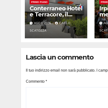
PRIMO PIANO
PRIM
Conterraneo Hotel
Ir
e Terracore, il
met
gruppo Ferraro
“In
AGO 6, 2026
CARLO
AG
amplia l’ ospitalità
un
e il gusto alle
SCATOZZA
sos
SCAT
porte di Caserta
ci
Lascia un commento
Il tuo indirizzo email non sarà pubblicato.
I camp
Commento
*