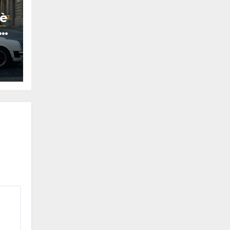
hè
ad