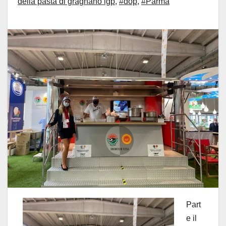
della pasta di gragnano igp
,
#dop
,
#Parma
Part
e il