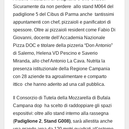
Sicuramente da non perdere allo stand M064 del
padiglione 5 del Cibus di Parma anche tantissimi
appuntamenti con chef, pizzaioli e panificatori di
spessore. Oltre ai pizzaioli resident come Fabio Di
Giovanni, docente dell’Accademia Nazionale
Pizza DOC e titolare della pizzeria “Don Antonio”
di Salerno, Helena VD Pescino e Saverio
Miranda, allo chef Antonio La Cava. Nutrita la
presenza istituzionale della Regione Campania
con 28 aziende tra agroalimentare e comparto
ittico che hanno aderito ad una call pubblica.
Il Consorzio di Tutela della Mozzarella di Bufala
Campana dop ha scelto di raddoppiare gli spazi
espositivi: oltre allo stand interno alla rassegna
(
Padiglione 2
,
Stand G008)
, sarà allestita anche
una grande area da 120 metri quadrati all’esterno