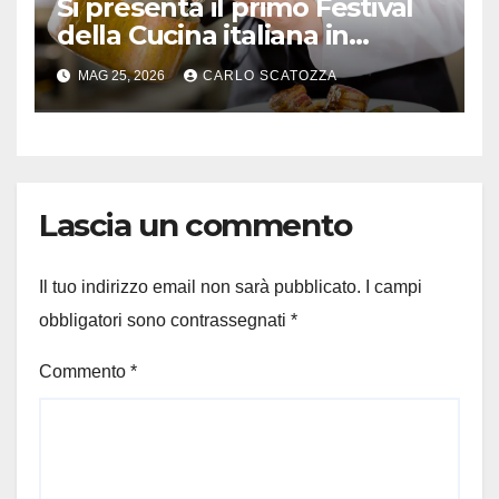
Si presenta il primo Festival
della Cucina italiana in
Svizzera
MAG 25, 2026
CARLO SCATOZZA
Lascia un commento
Il tuo indirizzo email non sarà pubblicato.
I campi
obbligatori sono contrassegnati
*
Commento
*