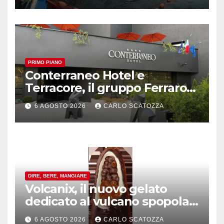
PRIMO PIANO
Conterraneo Hotel e
Terracore, il gruppo Ferraro
amplia l’ ospitalità e il gusto
6 AGOSTO 2026
CARLO SCATOZZA
alle porte di Caserta
DIRE, BERE, MANGIARE
Volcanix, il nuovo gelato
dedicato al vulcano spopola,
è nato a Caivano
6 AGOSTO 2026
CARLO SCATOZZA