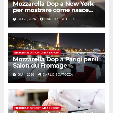
Mozzarella Dop a New York
per mostrare come nasce
l’oro bianco del sud
GIU 25, 2026
CARLO SCATOZZA
EDITORIA E OPPORTUNITÀ EXPORT
Mozzarella Dop a Parigi per il
Salon du Fromage
GIU 4, 2026
CARLO SCATOZZA
EDITORIA E OPPORTUNITÀ EXPORT