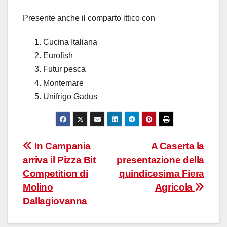
Presente anche il comparto ittico con
Cucina Italiana
Eurofish
Futur pesca
Montemare
Unifrigo Gadus
Navigazione
In Campania
A Caserta la
arriva il Pizza Bit
presentazione della
articoli
Competition di
quindicesima Fiera
Molino
Agricola
Dallagiovanna