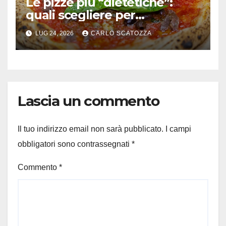
Le pizze più “dietetiche”:
quali scegliere per
contenere le calorie senza
LUG 24, 2026
CARLO SCATOZZA
rinunciare al gusto
Lascia un commento
Il tuo indirizzo email non sarà pubblicato.
I campi
obbligatori sono contrassegnati
*
Commento
*