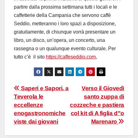
partire dalla prossima settimana tutti i locali e le
caffetterie della Campania che servono caffè
Seddio, metteranno i loro spazi a disposizione,
gratuitamente, di chiunque vorrà presentare un
libro, un disco, un’opera, un concerto, una
rassegna o un qualunque evento culturale. Per
tutto c’è il sito
https://caffeseddio.com
,
Navigazione
Saperi e Sapori, a
Verso il Giovedì
Teverola le
santo zuppa di
articoli
eccellenze
cozzeche e pastiera
enogastronomiche
col kit di A figlia d”o
viste dai giovani
Marenaro