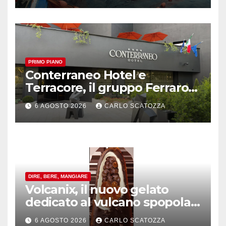
PRIMO PIANO
Conterraneo Hotel e
Terracore, il gruppo Ferraro
amplia l’ ospitalità e il gusto
6 AGOSTO 2026
CARLO SCATOZZA
alle porte di Caserta
DIRE, BERE, MANGIARE
Volcanix, il nuovo gelato
dedicato al vulcano spopola,
è nato a Caivano
6 AGOSTO 2026
CARLO SCATOZZA