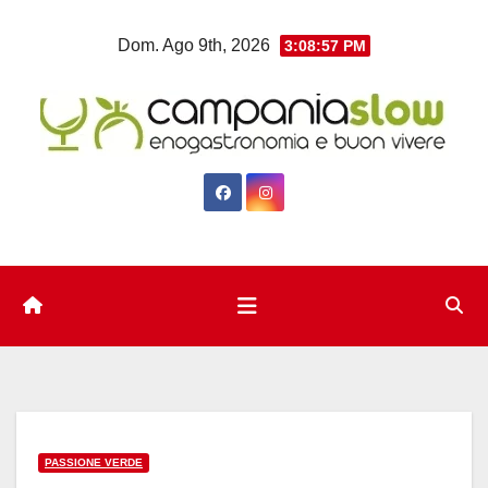
Salta
Dom. Ago 9th, 2026
3:08:58 PM
al
contenuto
PASSIONE VERDE