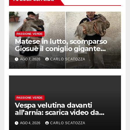
PASSIONE VERDE
Matese in lutto, scomparso
Giosuè il coniglio gigante
pluripremiato
AGO 7, 2026
CARLO SCATOZZA
PASSIONE VERDE
Vespa velutina davanti
all’arnia: scarica video da
TikTok prima che il post
AGO 4, 2026
CARLO SCATOZZA
sparisca