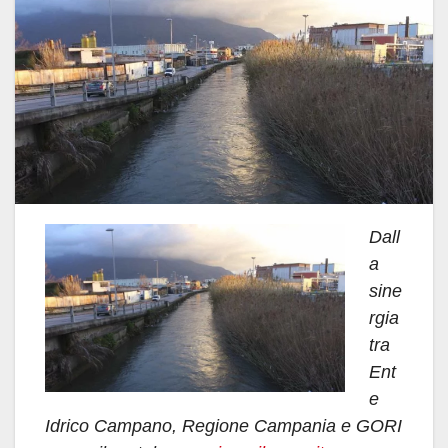
Dall
a
sine
rgia
tra
Ent
e
Idrico Campano, Regione Campania e GORI