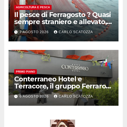
AGRICOLTURA E PESCA
Il pesce di Ferragosto ? Quasi
sempre straniero e allevato,
in sofferenza
7 AGOSTO 2026
CARLO SCATOZZA
PRIMO PIANO
Conterraneo Hotel e
Terracore, il gruppo Ferraro
amplia l’ ospitalità e il gusto
6 AGOSTO 2026
CARLO SCATOZZA
alle porte di Caserta