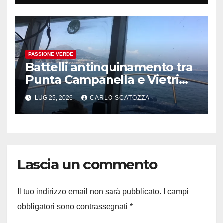
PASSIONE VERDE
Battelli antinquinamento tra
Punta Campanella e Vietri
sul Mare
LUG 25, 2026
CARLO SCATOZZA
Lascia un commento
Il tuo indirizzo email non sarà pubblicato.
I campi
obbligatori sono contrassegnati
*