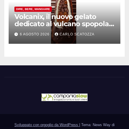
DIRE, BERE, MANGIARE
Volcanix, il nuovo gelato
dedicato al vulcano spopola,
è nato a Caivano
6 AGOSTO 2026
CARLO SCATOZZA
Sviluppato con orgoglio da WordPress
|
Tema: News Way di