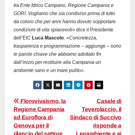
tra Ente Idrico Campano, Regione Campania e
GORI. Vogliamo che sia condiviso prima di tutto
da coloro che per anni hanno dovuto sopportare
condizioni di vita spiacevoli»
dice il Presidente
dell’EIC
Luca Mascolo
.
«Concretezza,
trasparenza e programmazione
– aggiunge –
sono
le parole chiave che abbiamo adottato fin
dall’inizio per restituire alla Campania un
ambiente sano e un mare pulito».
Navigazione
Florovivaismo, la
Casale di
Regione Campania
Teverolaccio, il
articoli
ad Euroflora di
Sindaco di Succivo
Genova per il
risponde a
rilancio del settore
Legambiente e ai