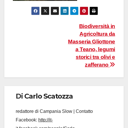
Navigazione
Biodiversità in
Agricoltura da
articoli
Masseria Gliottone
a Teano, legumi
storici tra olivi e
zafferano
Di
Carlo Scatozza
redattore di Campania Slow | Contatto
Facebook:
http://it-