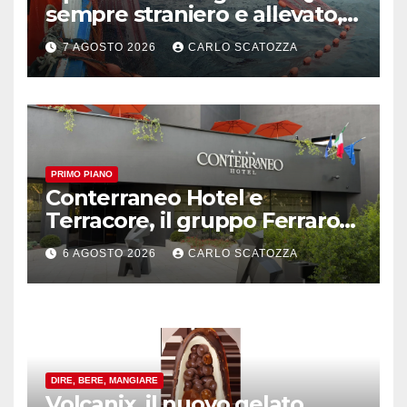
sempre straniero e allevato,
in sofferenza
7 AGOSTO 2026
CARLO SCATOZZA
PRIMO PIANO
Conterraneo Hotel e
Terracore, il gruppo Ferraro
amplia l’ ospitalità e il gusto
6 AGOSTO 2026
CARLO SCATOZZA
alle porte di Caserta
DIRE, BERE, MANGIARE
Volcanix, il nuovo gelato