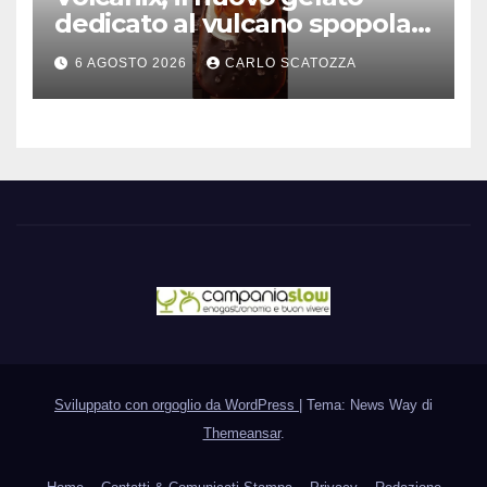
dedicato al vulcano spopola,
è nato a Caivano
6 AGOSTO 2026
CARLO SCATOZZA
Sviluppato con orgoglio da WordPress
|
Tema: News Way di
Themeansar
.