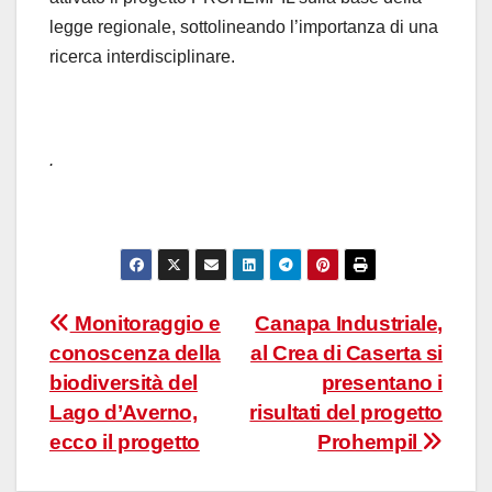
legge regionale, sottolineando l’importanza di una
ricerca interdisciplinare.
.
Navigazione
Monitoraggio e
Canapa Industriale,
conoscenza della
al Crea di Caserta si
articoli
biodiversità del
presentano i
Lago d’Averno,
risultati del progetto
ecco il progetto
Prohempil