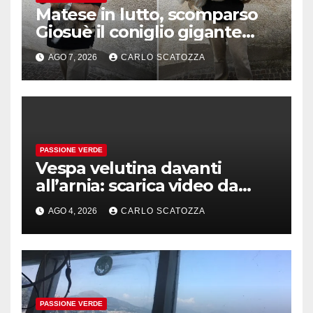
Matese in lutto, scomparso
Giosuè il coniglio gigante
pluripremiato
AGO 7, 2026
CARLO SCATOZZA
PASSIONE VERDE
Vespa velutina davanti
all’arnia: scarica video da
TikTok prima che il post
AGO 4, 2026
CARLO SCATOZZA
sparisca
PASSIONE VERDE