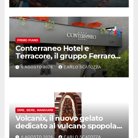
PRIMO PIANO
Conterraneo Hotel e
Terracore, il gruppo Ferraro
amplia l’ ospitalità e il gusto
6 AGOSTO 2026
CARLO SCATOZZA
alle porte di Caserta
DIRE, BERE, MANGIARE
Volcanix, il nuovo gelato
dedicato al vulcano spopola,
è nato a Caivano
6 AGOSTO 2026
CARLO SCATOZZA