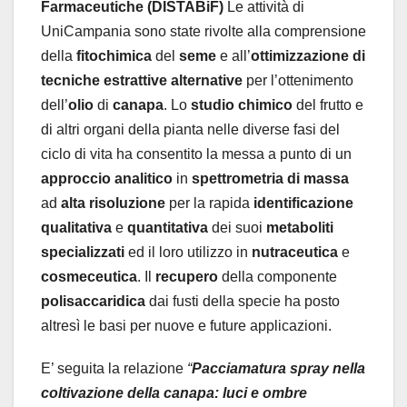
Farmaceutiche (DISTABiF)
Le attività di
UniCampania sono state rivolte alla comprensione
della
fitochimica
del
seme
e all’
ottimizzazione
di
tecniche estrattive alternative
per l’ottenimento
dell’
olio
di
canapa
. Lo
studio chimico
del frutto e
di altri organi della pianta nelle diverse fasi del
ciclo di vita ha consentito la messa a punto di un
approccio analitico
in
spettrometria
di
massa
ad
alta risoluzione
per la rapida
identificazione
qualitativa
e
quantitativa
dei suoi
metaboliti
specializzati
ed il loro utilizzo in
nutraceutica
e
cosmeceutica
. Il
recupero
della componente
polisaccaridica
dai fusti della specie ha posto
altresì le basi per nuove e future applicazioni.
E’ seguita la relazione
“
Pacciamatura spray nella
coltivazione della canapa: luci e ombre