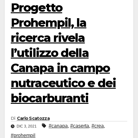
Progetto
Prohempil, la
ricerca rivela
l’utilizzo della
Canapa in campo
nutraceutico e dei
biocarburanti
Di
Carlo Scatozza
#canapa
,
#caserta
,
#crea
,
DIC 3, 2021
#prohempil