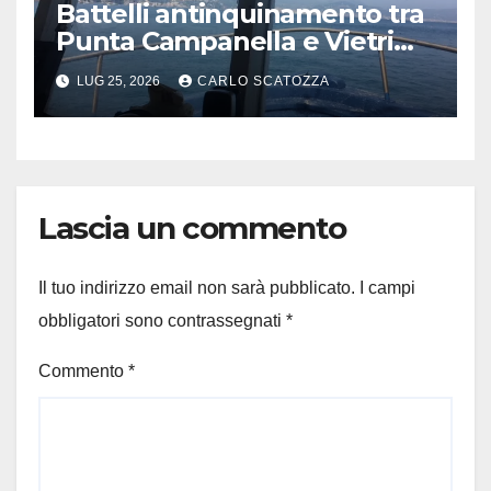
Battelli antinquinamento tra
Punta Campanella e Vietri
sul Mare
LUG 25, 2026
CARLO SCATOZZA
Lascia un commento
Il tuo indirizzo email non sarà pubblicato.
I campi
obbligatori sono contrassegnati
*
Commento
*