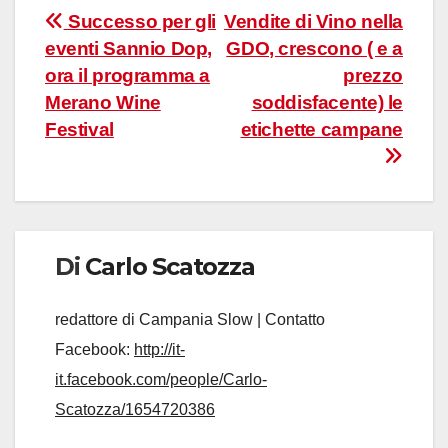
Navigazione
Successo per gli
Vendite di Vino nella
eventi Sannio Dop,
GDO, crescono ( e a
articoli
ora il programma a
prezzo
Merano Wine
soddisfacente) le
Festival
etichette campane
Di
Carlo Scatozza
redattore di Campania Slow | Contatto
Facebook:
http://it-
it.facebook.com/people/Carlo-
Scatozza/1654720386