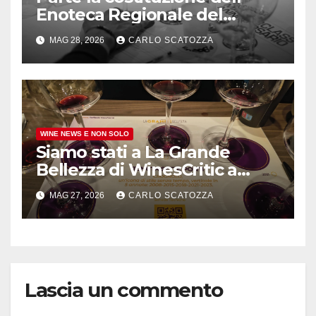
Enoteca Regionale del
Taurasi Docg, l’annuncio del
MAG 28, 2026
CARLO SCATOZZA
comune irpino
WINE NEWS E NON SOLO
Siamo stati a La Grande
Bellezza di WinesCritic a
Napoli, davvero bello e non
MAG 27, 2026
CARLO SCATOZZA
banale
Lascia un commento