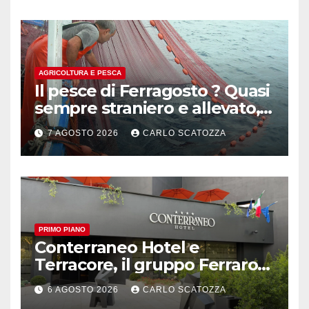
AGRICOLTURA E PESCA
Il pesce di Ferragosto ? Quasi
sempre straniero e allevato,
in sofferenza
7 AGOSTO 2026
CARLO SCATOZZA
PRIMO PIANO
Conterraneo Hotel e
Terracore, il gruppo Ferraro
amplia l’ ospitalità e il gusto
6 AGOSTO 2026
CARLO SCATOZZA
alle porte di Caserta