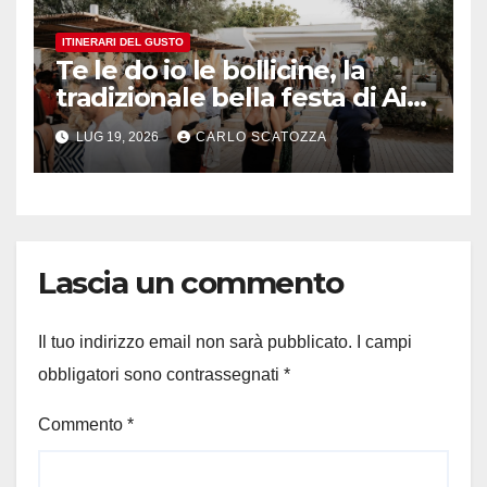
ITINERARI DEL GUSTO
Te le do io le bollicine, la
tradizionale bella festa di Ais
Napoli
LUG 19, 2026
CARLO SCATOZZA
Lascia un commento
Il tuo indirizzo email non sarà pubblicato.
I campi
obbligatori sono contrassegnati
*
Commento
*