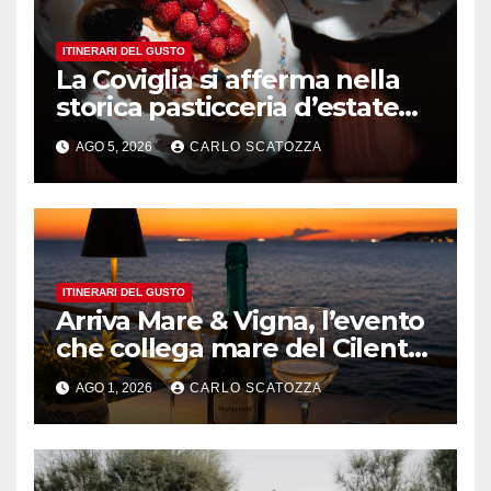
ITINERARI DEL GUSTO
La Coviglia si afferma nella
storica pasticceria d’estate
ma il top rimane la
AGO 5, 2026
CARLO SCATOZZA
sfogliatella, in diretta da
Pintauro
ITINERARI DEL GUSTO
Arriva Mare & Vigna, l’evento
che collega mare del Cilento
e vini irpini
AGO 1, 2026
CARLO SCATOZZA