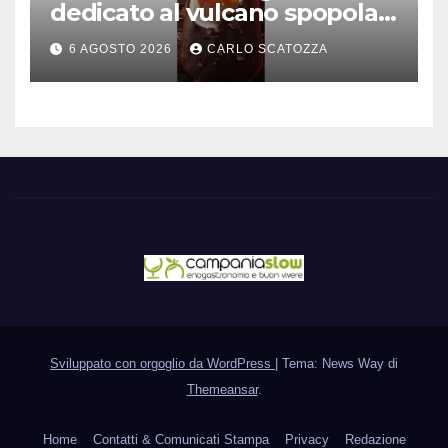
dedicato al vulcano spopola,
è nato a Caivano
6 AGOSTO 2026
CARLO SCATOZZA
Sviluppato con orgoglio da WordPress
|
Tema: News Way di
Themeansar
.
Home
Contatti & Comunicati Stampa
Privacy
Redazione