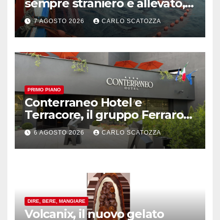
sempre straniero e allevato,
in sofferenza
7 AGOSTO 2026
CARLO SCATOZZA
PRIMO PIANO
Conterraneo Hotel e
Terracore, il gruppo Ferraro
amplia l’ ospitalità e il gusto
6 AGOSTO 2026
CARLO SCATOZZA
alle porte di Caserta
DIRE, BERE, MANGIARE
Volcanix, il nuovo gelato