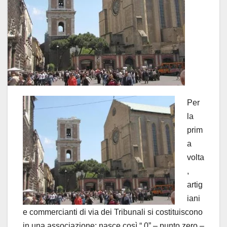
Per
la
prim
a
volta
,
artig
iani
e commercianti di via dei Tribunali si costituiscono
in una associazione: nasce così “.0” – punto zero –