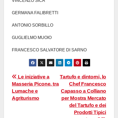
VINCENZO SICA
GERMANA FALIBRETTI
ANTONIO SORBILLO
GUGLIELMO MUOIO
FRANCESCO SALVATORE DI SARNO
Navigazione
Le iniziative a
Tartufo e dintorni, lo
Masseria Picone, tra
Chef Francesco
articoli
Lumache e
Capasso a Colliano
Agriturismo
per Mostra Mercato
del Tartufo e dei
Prodotti Tipici