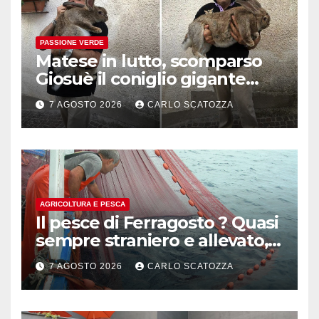
PASSIONE VERDE
Matese in lutto, scomparso
Giosuè il coniglio gigante
pluripremiato
7 AGOSTO 2026
CARLO SCATOZZA
AGRICOLTURA E PESCA
Il pesce di Ferragosto ? Quasi
sempre straniero e allevato,
in sofferenza
7 AGOSTO 2026
CARLO SCATOZZA