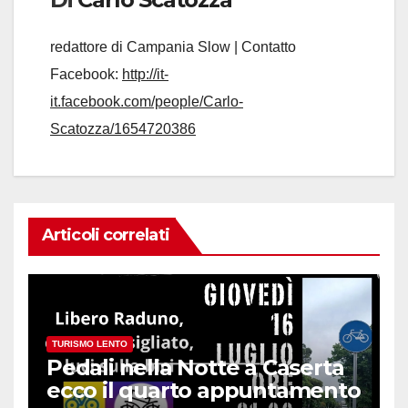
redattore di Campania Slow | Contatto
Facebook:
http://it-
it.facebook.com/people/Carlo-
Scatozza/1654720386
Articoli correlati
TURISMO LENTO
Pedali nella Notte a Caserta
ecco il quarto appuntamento