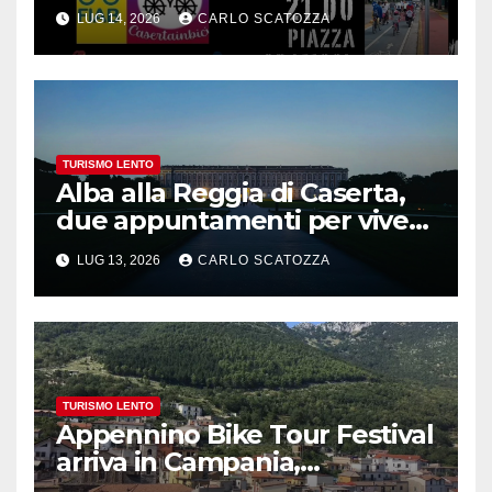
LUG 14, 2026
CARLO SCATOZZA
TURISMO LENTO
Alba alla Reggia di Caserta,
due appuntamenti per vivere
la magia
LUG 13, 2026
CARLO SCATOZZA
TURISMO LENTO
Appennino Bike Tour Festival
arriva in Campania,
appuntamento a Valle