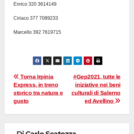
Enrico 320 3614149
Ciriaco 377 7089233
Marcello 392 7619715
Navigazione
Torna Irpinia
#Gep2021, tutte le
Express, in treno
iniziative nei beni
articoli
storico tra natura e
culturali di Salerno
gusto
ed Avellino
Di
Carlo Scatozza