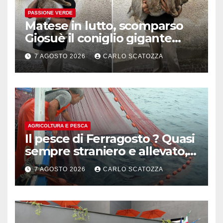
PASSIONE VERDE
Matese in lutto, scomparso
Giosuè il coniglio gigante
pluripremiato
7 AGOSTO 2026
CARLO SCATOZZA
AGRICOLTURA E PESCA
Il pesce di Ferragosto ? Quasi
sempre straniero e allevato,
in sofferenza
7 AGOSTO 2026
CARLO SCATOZZA