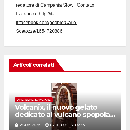
redattore di Campania Slow | Contatto
Facebook:
http://it-
it.facebook.com/people/Carlo-
Scatozza/1654720386
Articoli correlati
DIRE, BERE, MANGIARE
Volcanix, il nuovo gelato
dedicato al vulcano spopola,
è nato a Caivano
AGO 6, 2026
CARLO SCATOZZA