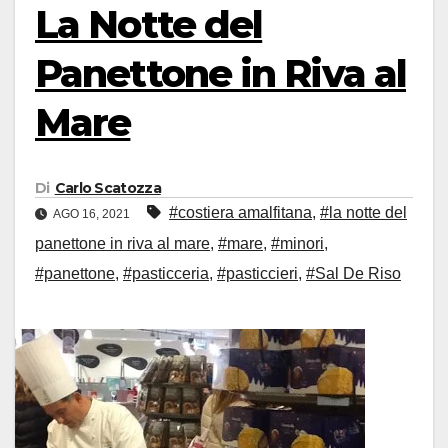
La Notte del
Panettone in Riva al
Mare
Di
Carlo Scatozza
#costiera amalfitana
,
#la notte del
AGO 16, 2021
panettone in riva al mare
,
#mare
,
#minori
,
#panettone
,
#pasticceria
,
#pasticcieri
,
#Sal De Riso