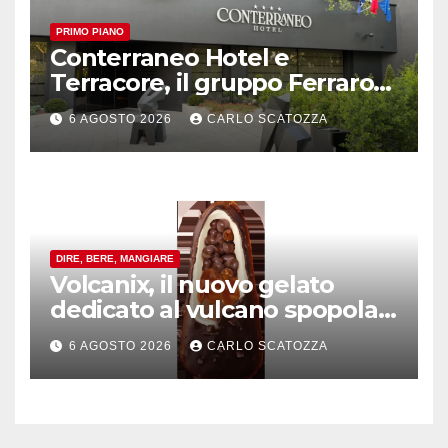
PRIMO PIANO
Conterraneo Hotel e
Terracore, il gruppo Ferraro
amplia l’ ospitalità e il gusto
6 AGOSTO 2026
CARLO SCATOZZA
alle porte di Caserta
DIRE, BERE, MANGIARE
Volcanix, il nuovo gelato
dedicato al vulcano spopola,
è nato a Caivano
6 AGOSTO 2026
CARLO SCATOZZA