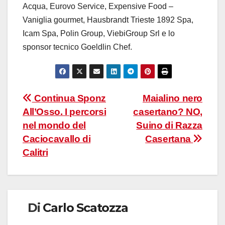
Acqua, Eurovo Service, Expensive Food –
Vaniglia gourmet, Hausbrandt Trieste 1892 Spa,
Icam Spa, Polin Group, ViebiGroup Srl e lo
sponsor tecnico Goeldlin Chef.
Navigazione
Continua Sponz
Maialino nero
All’Osso. I percorsi
casertano? NO,
articoli
nel mondo del
Suino di Razza
Caciocavallo di
Casertana
Calitri
Di
Carlo Scatozza