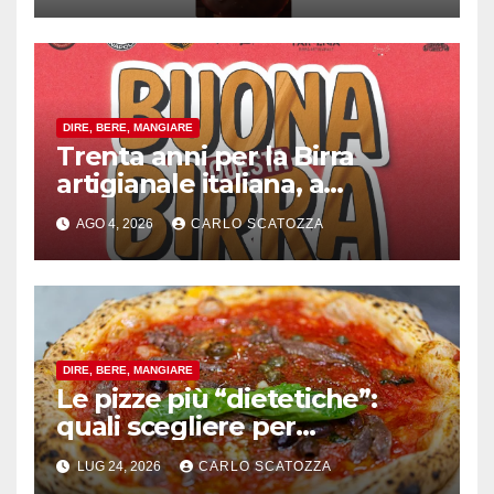
DIRE, BERE, MANGIARE
Trenta anni per la Birra
artigianale italiana, a
Pomigliano d’arco evento
AGO 4, 2026
CARLO SCATOZZA
celebrativo con birra speciale
DIRE, BERE, MANGIARE
Le pizze più “dietetiche”:
quali scegliere per
contenere le calorie senza
LUG 24, 2026
CARLO SCATOZZA
rinunciare al gusto