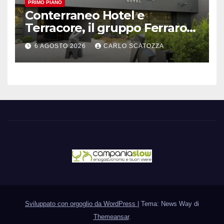
PRIMO PIANO
Conterraneo Hotel e
Terracore, il gruppo Ferraro
amplia l’ ospitalità e il gusto
6 AGOSTO 2026
CARLO SCATOZZA
alle porte di Caserta
Sviluppato con orgoglio da WordPress
|
Tema: News Way di
Themeansar
.