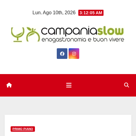
Salta
Lun. Ago 10th, 2026
3:12:06 AM
al
contenuto
PRIMO PIANO