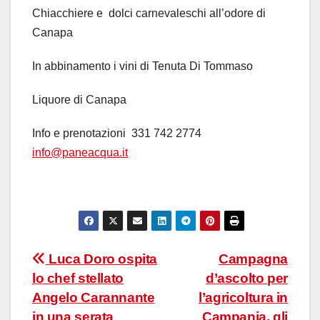
Chiacchiere e dolci carnevaleschi all’odore di
Canapa
In abbinamento i vini di Tenuta Di Tommaso
Liquore di Canapa
Info e prenotazioni 331 742 2774
info@paneacqua.it
Navigazione
Luca Doro ospita
Campagna
lo chef stellato
d’ascolto per
articoli
Angelo Carannante
l’agricoltura in
in una serata
Campania, gli