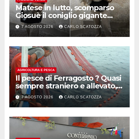
Matese in lutto, scomparso
Giosuè il coniglio gigante
pluripremiato
7 AGOSTO 2026
CARLO SCATOZZA
AGRICOLTURA E PESCA
Il pesce di Ferragosto ? Quasi
sempre straniero e allevato,
in sofferenza
7 AGOSTO 2026
CARLO SCATOZZA