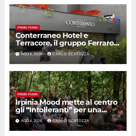
PRIMO PIANO
Conterraneo Hotel e
Terracore, il gruppo Ferraro
amplia l’ ospitalità e il gusto
AGO 6, 2026
CARLO SCATOZZA
alle porte di Caserta
PRIMO PIANO
Irpinia Mood mette al centro
gli “Intolleranti” per una
rivoluzione sostenibile del
AGO 4, 2026
CARLO SCATOZZA
cibo