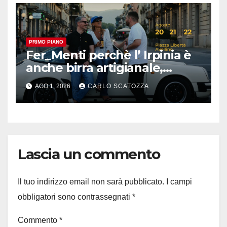
PRIMO PIANO
Fer_Menti perchè l’ Irpinia è
anche birra artigianale,
appuntamento ad Avellino
AGO 1, 2026
CARLO SCATOZZA
Lascia un commento
Il tuo indirizzo email non sarà pubblicato.
I campi
obbligatori sono contrassegnati
*
Commento
*