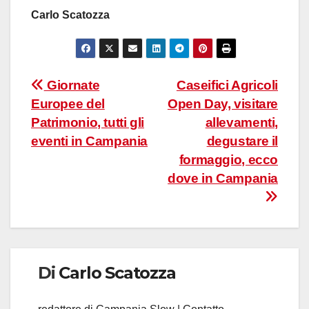
Carlo Scatozza
Navigazione
Giornate
Caseifici Agricoli
Europee del
Open Day, visitare
articoli
Patrimonio, tutti gli
allevamenti,
eventi in Campania
degustare il
formaggio, ecco
dove in Campania
Di
Carlo Scatozza