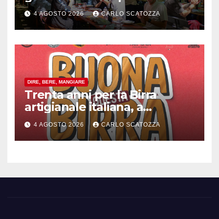
rivoluzione sostenibile del
4 AGOSTO 2026
CARLO SCATOZZA
cibo
DIRE, BERE, MANGIARE
Trenta anni per la Birra
artigianale italiana, a
Pomigliano d’arco evento
4 AGOSTO 2026
CARLO SCATOZZA
celebrativo con birra speciale