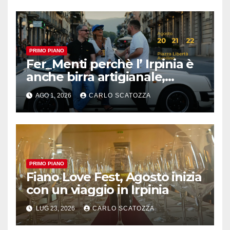
PRIMO PIANO
Fer_Menti perchè l’ Irpinia è
anche birra artigianale,
appuntamento ad Avellino
AGO 1, 2026
CARLO SCATOZZA
PRIMO PIANO
Fiano Love Fest, Agosto inizia
con un viaggio in Irpinia
LUG 23, 2026
CARLO SCATOZZA