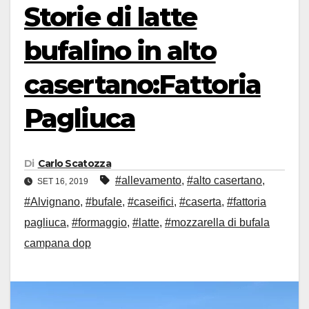
Storie di latte
bufalino in alto
casertano:Fattoria
Pagliuca
Di
Carlo Scatozza
#allevamento
,
#alto casertano
,
SET 16, 2019
#Alvignano
,
#bufale
,
#caseifici
,
#caserta
,
#fattoria
pagliuca
,
#formaggio
,
#latte
,
#mozzarella di bufala
campana dop