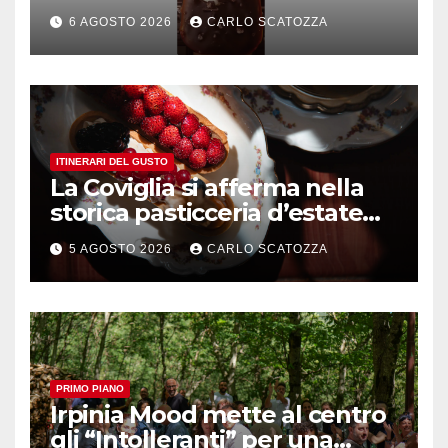
è nato a Caivano
6 AGOSTO 2026
CARLO SCATOZZA
ITINERARI DEL GUSTO
La Coviglia si afferma nella
storica pasticceria d’estate
ma il top rimane la
5 AGOSTO 2026
CARLO SCATOZZA
sfogliatella, in diretta da
Pintauro
PRIMO PIANO
Irpinia Mood mette al centro
gli “Intolleranti” per una