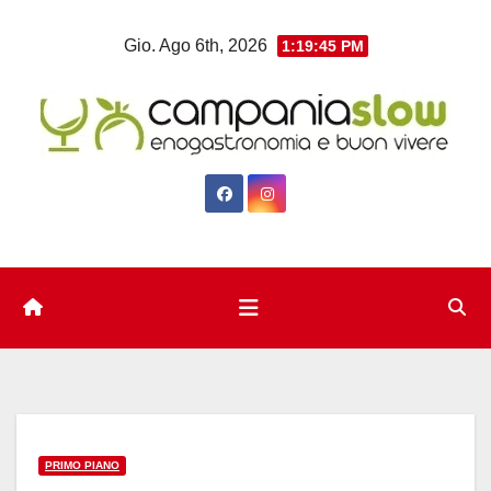
Salta
Gio. Ago 6th, 2026
1:19:46 PM
al
contenuto
PRIMO PIANO