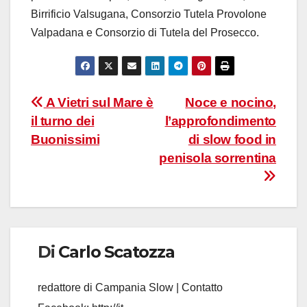
Birrificio Valsugana, Consorzio Tutela Provolone
Valpadana e Consorzio di Tutela del Prosecco.
Navigazione
A Vietri sul Mare è
Noce e nocino,
il turno dei
l’approfondimento
articoli
Buonissimi
di slow food in
penisola sorrentina
Di
Carlo Scatozza
redattore di Campania Slow | Contatto