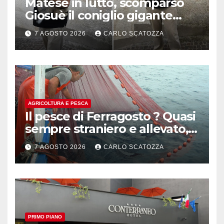
Matese in lutto, scomparso
Giosuè il coniglio gigante
pluripremiato
7 AGOSTO 2026
CARLO SCATOZZA
AGRICOLTURA E PESCA
Il pesce di Ferragosto ? Quasi
sempre straniero e allevato,
in sofferenza
7 AGOSTO 2026
CARLO SCATOZZA
PRIMO PIANO