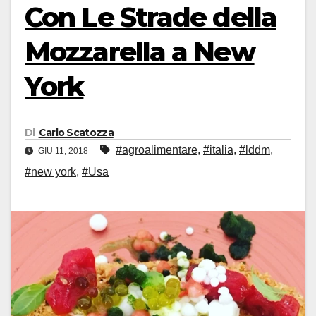
Con Le Strade della
Mozzarella a New
York
Di
Carlo Scatozza
#agroalimentare
,
#italia
,
#lddm
,
GIU 11, 2018
#new york
,
#Usa