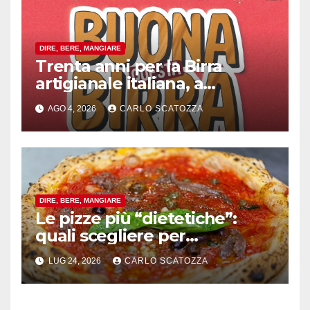
DIRE, BERE, MANGIARE
Trenta anni per la Birra
artigianale italiana, a
Pomigliano d’arco evento
AGO 4, 2026
CARLO SCATOZZA
celebrativo con birra speciale
DIRE, BERE, MANGIARE
Le pizze più “dietetiche”:
quali scegliere per
contenere le calorie senza
LUG 24, 2026
CARLO SCATOZZA
rinunciare al gusto