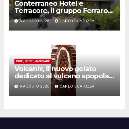
Conterraneo Hotel e
Terracore, il gruppo Ferraro
amplia l’ ospitalità e il gusto
6 AGOSTO 2026
CARLO SCATOZZA
alle porte di Caserta
DIRE, BERE, MANGIARE
Volcanix, il nuovo gelato
dedicato al vulcano spopola,
è nato a Caivano
6 AGOSTO 2026
CARLO SCATOZZA