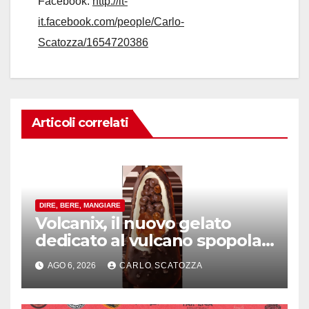
Facebook:
http://it-
it.facebook.com/people/Carlo-
Scatozza/1654720386
Articoli correlati
DIRE, BERE, MANGIARE
Volcanix, il nuovo gelato
dedicato al vulcano spopola,
è nato a Caivano
AGO 6, 2026
CARLO SCATOZZA