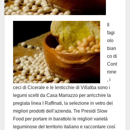
Il
fagi
olo
bian
co di
Cont
rone
, i
ceci di Cicerale e le lenticchie di Villalba sono i
legumi scelti da Casa Marrazzo per arricchire la
pregiata linea I Raffinati, la selezione in vetro dei
migliori prodotti dell’azienda. Tre Presidi Slow
Food per portare in barattolo le migliori varietà
leguminose del territorio italiano e raccontare così