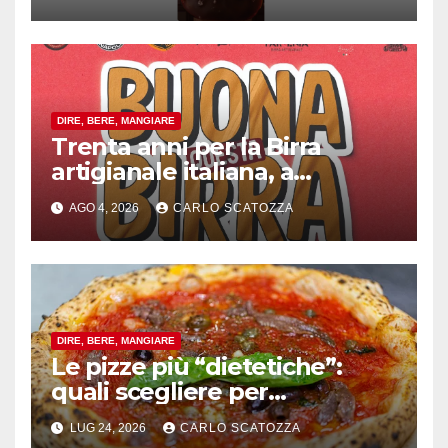
DIRE, BERE, MANGIARE
Trenta anni per la Birra
artigianale italiana, a
Pomigliano d’arco evento
AGO 4, 2026
CARLO SCATOZZA
celebrativo con birra speciale
DIRE, BERE, MANGIARE
Le pizze più “dietetiche”:
quali scegliere per
contenere le calorie senza
LUG 24, 2026
CARLO SCATOZZA
rinunciare al gusto