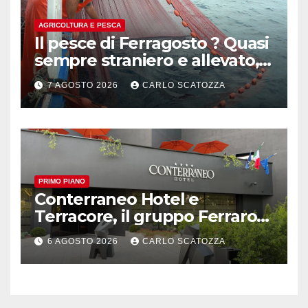
AGRICOLTURA E PESCA
Il pesce di Ferragosto ? Quasi
sempre straniero e allevato,
in sofferenza
7 AGOSTO 2026
CARLO SCATOZZA
PRIMO PIANO
Conterraneo Hotel e
Terracore, il gruppo Ferraro
amplia l’ ospitalità e il gusto
6 AGOSTO 2026
CARLO SCATOZZA
alle porte di Caserta