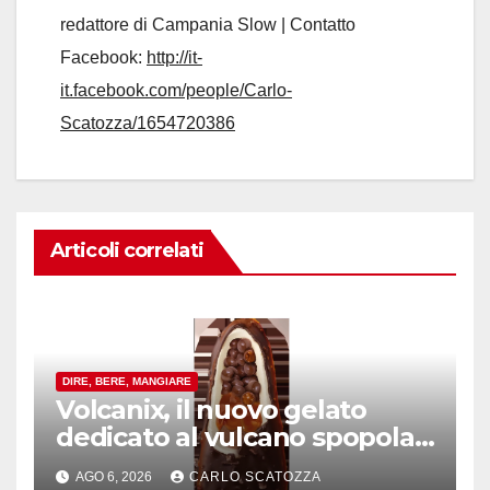
redattore di Campania Slow | Contatto
Facebook:
http://it-
it.facebook.com/people/Carlo-
Scatozza/1654720386
Articoli correlati
DIRE, BERE, MANGIARE
Volcanix, il nuovo gelato
dedicato al vulcano spopola,
è nato a Caivano
AGO 6, 2026
CARLO SCATOZZA