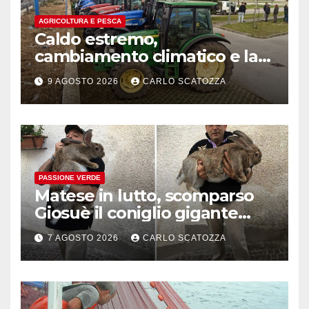
AGRICOLTURA E PESCA
Caldo estremo,
cambiamento climatico e la
follia del mondo agricolo
9 AGOSTO 2026
CARLO SCATOZZA
contro le ( tentate ) politiche
green della UE
PASSIONE VERDE
Matese in lutto, scomparso
Giosuè il coniglio gigante
pluripremiato
7 AGOSTO 2026
CARLO SCATOZZA