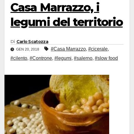
Casa Marrazzo, i
legumi del territorio
Di
Carlo Scatozza
#Casa Marrazzo
,
#cicerale
,
GEN 20, 2018
#cilento
,
#Controne
,
#legumi
,
#salerno
,
#slow food