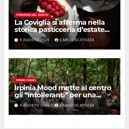
ITINERARI DEL GUSTO
La Coviglia si afferma nella
storica pasticceria d’estate
ma il top rimane la
5 AGOSTO 2026
CARLO SCATOZZA
sfogliatella, in diretta da
Pintauro
PRIMO PIANO
Irpinia Mood mette al centro
gli “Intolleranti” per una
rivoluzione sostenibile del
4 AGOSTO 2026
CARLO SCATOZZA
cibo