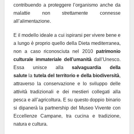
contribuendo a proteggere l
’
organismo anche da
malattie non strettamente connesse
all
’
alimentazione.
E il modello ideale a cui ispirarsi per vivere bene e
a lungo è proprio quello della Dieta mediterranea,
non a caso riconosciuta nel 2010
patrimonio
culturale immateriale dell
’
umanit
à
dall
’
Unesco.
Essa unisce alla
salvaguardia della
salute
la
tutela del territorio e della biodiversit
à
,
attraverso la conservazione e lo sviluppo delle
attivit
à
tradizionali e dei mestieri collegati alla
pesca e all
’
agricoltura. E su questo doppio binario
si dipaner
à
la partnership del Museo Vivente con
Eccellenze Campane, tra cucina e tradizione,
natura e cultura.