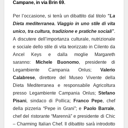
Campane
, in via Brin 69.
Per l
’
occasione, si terr
à
un dibattito dal titolo
“
La
Dieta mediterranea
. Viaggio in uno stile di vita
unico, tra cultura, tradizione e pratiche sociali
”
.
A discutere dell
’
importanza culturale, nutrizionale
e sociale dello stile di vita teorizzato in Cilento da
Ancel Keys e dalla moglie Margareth
saranno:
Michele Buonomo
, presidente di
Legambiente Campania Onlus;
Valerio
Calabrese
, direttore del Museo Vivente della
Dieta Mediterranea e responsabile Agricoltura
presso Legambiente Campania Onlus;
Stefano
Pisani
, sindaco di Pollica;
Franco Pepe
, chef
della pizzeria
“
Pepe in Grani
”; e
Paolo Barrale
,
chef del ristorante
“Marenn
à”
e presidente di Chic
– Charming Italian Chef. Il dibattito sar
à
introdotto