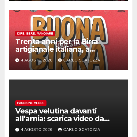
DIRE, BERE, MANGIARE
Trenta anni per la Birra
artigianale italiana, a
Pomigliano d’arco evento
4 AGOSTO 2026
CARLO SCATOZZA
celebrativo con birra speciale
PASSIONE VERDE
Vespa velutina davanti
all’arnia: scarica video da
TikTok prima che il post
4 AGOSTO 2026
CARLO SCATOZZA
sparisca