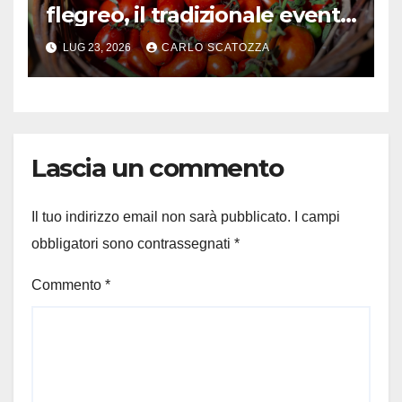
flegreo, il tradizionale evento
a Pozzuoli avvia i giorni del
LUG 23, 2026
CARLO SCATOZZA
raccolto
Lascia un commento
Il tuo indirizzo email non sarà pubblicato.
I campi
obbligatori sono contrassegnati
*
Commento
*