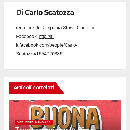
Di
Carlo Scatozza
redattore di Campania Slow | Contatto
Facebook:
http://it-
it.facebook.com/people/Carlo-
Scatozza/1654720386
Articoli correlati
DIRE, BERE, MANGIARE
Trenta anni per la Birra