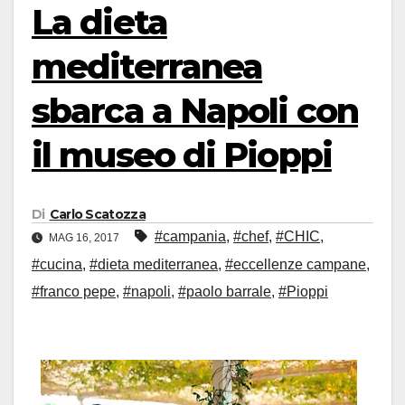
La dieta
mediterranea
sbarca a Napoli con
il museo di Pioppi
Di
Carlo Scatozza
#campania
,
#chef
,
#CHIC
,
MAG 16, 2017
#cucina
,
#dieta mediterranea
,
#eccellenze campane
,
#franco pepe
,
#napoli
,
#paolo barrale
,
#Pioppi