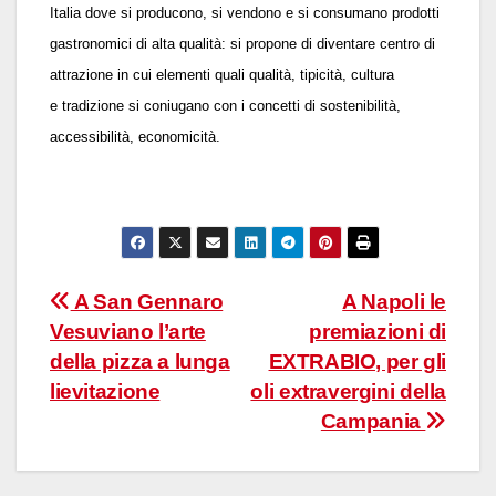
Italia dove si producono, si vendono e si consumano prodotti
gastronomici di alta qualit
à
: si propone di diventare centro di
attrazione in cui elementi quali qualit
à
, tipicit
à
, cultura
e
tradizione si coniugano con i concetti di sostenibilit
à
,
accessibilit
à
, economicit
à
.
Navigazione
A San Gennaro
A Napoli le
Vesuviano l’arte
premiazioni di
articoli
della pizza a lunga
EXTRABIO, per gli
lievitazione
oli extravergini della
Campania