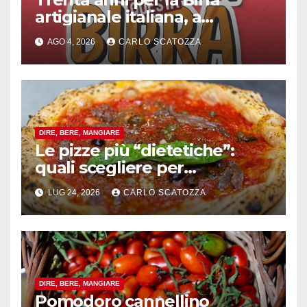
artigianale italiana, a
Pomigliano d’arco evento
AGO 4, 2026
CARLO SCATOZZA
celebrativo con birra speciale
DIRE, BERE, MANGIARE
Le pizze più “dietetiche”:
quali scegliere per
contenere le calorie senza
LUG 24, 2026
CARLO SCATOZZA
rinunciare al gusto
DIRE, BERE, MANGIARE
Pomodoro cannellino