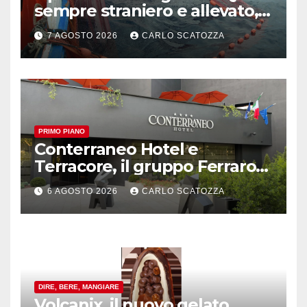
sempre straniero e allevato,
in sofferenza
7 AGOSTO 2026
CARLO SCATOZZA
PRIMO PIANO
Conterraneo Hotel e
Terracore, il gruppo Ferraro
amplia l’ ospitalità e il gusto
6 AGOSTO 2026
CARLO SCATOZZA
alle porte di Caserta
DIRE, BERE, MANGIARE
Volcanix, il nuovo gelato