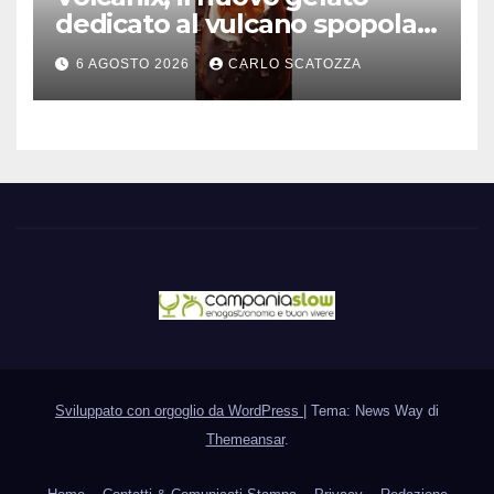
dedicato al vulcano spopola,
è nato a Caivano
6 AGOSTO 2026
CARLO SCATOZZA
Sviluppato con orgoglio da WordPress
|
Tema: News Way di
Themeansar
.