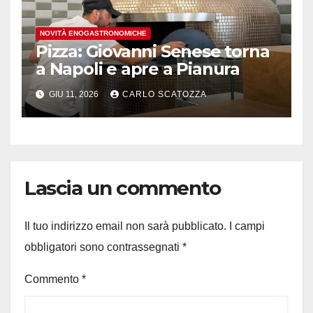
NOVITÀ ENOGASTRONOMICHE
Pizza: Giovanni Senese torna
a Napoli e apre a Pianura
GIU 11, 2026
CARLO SCATOZZA
Lascia un commento
Il tuo indirizzo email non sarà pubblicato.
I campi
obbligatori sono contrassegnati
*
Commento
*