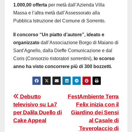
1.000,00 offerta
per metà dall’Azienda Villa
Massa e l’altra metà dall’Assessorato alla
Pubblica Istruzione del Comune di Sorrento.
Il concorso “Un piatto d’autore”, ideato e
organizzato
dall’Associazione Borgo di Maiano di
Sant’Agnello, dalla Dieffe Comunicazione e dal
Coris (Consorzio ristoratori sorrentini),
lo scorso
anno ha visto concorrere più di 300 bozzetti.
Navigazione
Debutto
FestAmbiente Terra
televisivo su La7
Felix inizia con il
articoli
per Dalila Duello di
Giardino dei Sensi
Cake Appeal
al Casale di
Teverolaccio di