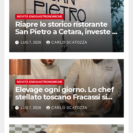
NOVITÀ ENOGASTRONOMICHE
Riapre lo storico ristorante
San Pietro a Cetara, investe il
gruppo Armatore
LUG 7, 2026
CARLO SCATOZZA
NOVITÀ ENOGASTRONOMICHE
Elevage ogni giorno. Lo chef
stellato toscano Fracassi si
trasferisce a Trentola
LUG 7, 2026
CARLO SCATOZZA
Ducenta