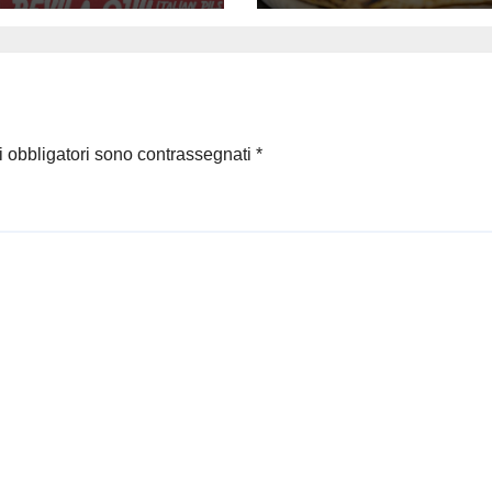
lebrativo con
rinunciare al
ra speciale
gusto
i obbligatori sono contrassegnati
*