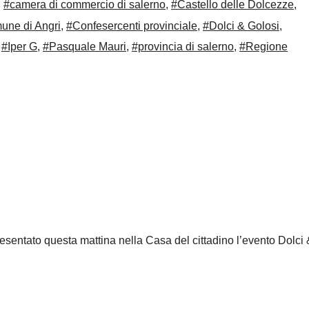
,
#camera di commercio di salerno
,
#Castello delle Dolcezze
,
ne di Angri
,
#Confesercenti provinciale
,
#Dolci & Golosi
,
,
#Iper G
,
#Pasquale Mauri
,
#provincia di salerno
,
#Regione
resentato questa mattina nella Casa del cittadino l’evento Dolci