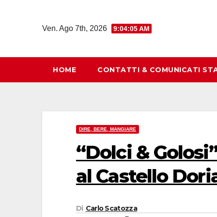
Salta
al
Ven. Ago 7th, 2026
9:04:06 AM
contenuto
HOME
CONTATTI & COMUNICATI ST
DIRE, BERE, MANGIARE
“Dolci & Golosi
al Castello Dori
Di
Carlo Scatozza