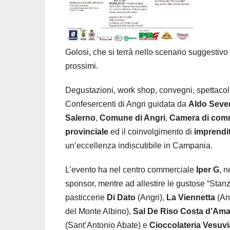
Golosi, che si terrà nello scenario suggestiv
prossimi.
Degustazioni, work shop, convegni, spettacoli:
Confesercenti di Angri guidata da
Aldo Seve
Salerno
,
Comune di Angri
,
Camera di comm
provinciale
ed
il coinvolgimento di
imprendit
un’eccellenza indiscutibile in Campania.
L’evento ha nel centro commerciale
Iper G
, n
sponsor, mentre ad allestire le gustose “Stanz
pasticcerie
Di Dato
(Angri),
La Viennetta
(An
del Monte Albino),
Sal De Riso Costa d’Ama
(Sant’Antonio Abate) e
Cioccolateria Vesuv