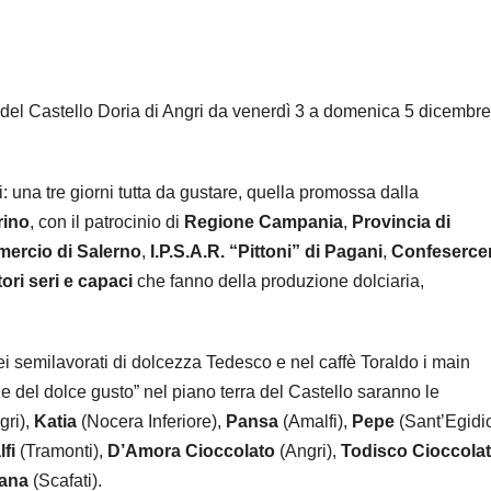
o del Castello Doria di Angri da venerdì 3 a domenica 5 dicembre
 una tre giorni tutta da gustare, quella promossa dalla
rino
, con il patrocinio di
Regione Campania
,
Provincia di
ercio di Salerno
,
I.P.S.A.R. “Pittoni”
di Pagani
,
Confesercen
ori seri e capaci
che fanno della produzione dolciaria,
ei semilavorati di dolcezza Tedesco e nel caffè Toraldo i main
e del dolce gusto” nel piano terra del Castello saranno le
gri),
Katia
(Nocera Inferiore),
Pansa
(Amalfi),
Pepe
(Sant’Egidi
lfi
(Tramonti),
D’Amora Cioccolato
(Angri),
Todisco Cioccola
iana
(Scafati).