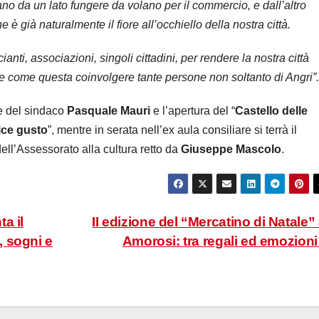
o da un lato fungere da volano per il commercio, e dall’altro
 è già naturalmente il fiore all’occhiello della nostra città.
ti, associazioni, singoli cittadini, per rendere la nostra città
ive come questa coinvolgere tante persone non soltanto di Angri”.
te del sindaco
Pasquale Mauri
e l’apertura del “
Castello delle
lce gusto
”, mentre in serata nell’ex aula consiliare si terrà il
ell’Assessorato alla cultura retto da
Giuseppe Mascolo
.
a il
II edizione del “Mercatino di Natale”
, sogni e
Amorosi: tra regali ed emozion