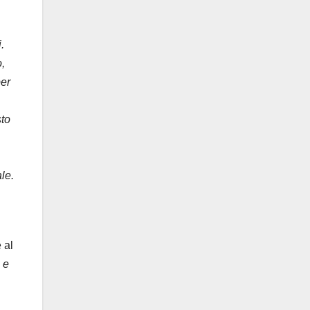
.
,
per
sto
le.
 al
 e