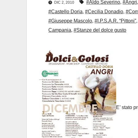
#Aldo Severino
,
#Angri
DIC 2, 2010
#Castello Doria
,
#Cecilia Donadio
,
#Comu
#Giuseppe Mascolo
,
#I.P.S.A.R. “Pittoni”
Campania
,
#Stanze del dolce gusto
E’ stato p