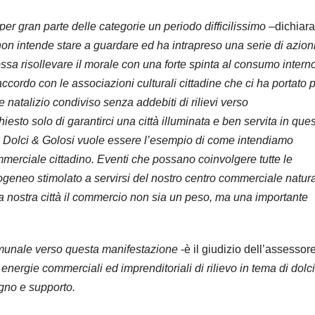
er gran parte delle categorie un periodo difficilissimo
–dichiara
on intende stare a guardare ed ha intrapreso una serie di azioni
sa risollevare il morale con una forte spinta al consumo interno
ordo con le associazioni culturali cittadine che ci ha portato 
ne natalizio condiviso senza addebiti di rilievi verso
sto solo di garantirci una città illuminata e ben servita in que
to Dolci & Golosi vuole essere l’esempio di come intendiamo
merciale cittadino. Eventi che possano coinvolgere tutte le
rogeneo stimolato a servirsi del nostro centro commerciale natura
la nostra città il commercio non sia un peso, ma una importante
munale verso questa manifestazione
-è il giudizio dell’assessore
 energie commerciali ed imprenditoriali di rilievo in tema di dolci
egno e supporto.