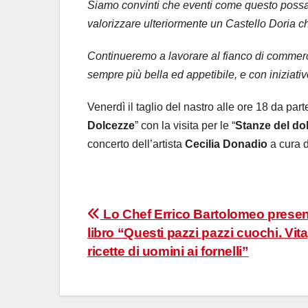
Siamo convinti che eventi come questo possan
valorizzare ulteriormente un Castello Doria che
Continueremo a lavorare al fianco di commercian
sempre più bella ed appetibile, e con iniziat
Venerdì il taglio del nastro alle ore 18 da par
Dolcezze
” con la visita per le “
Stanze del do
concerto dell’artista
Cecilia Donadio
a cura d
Navigazione
Lo Chef Errico Bartolomeo present
libro “Questi pazzi pazzi cuochi. Vita
articoli
ricette di uomini ai fornelli”